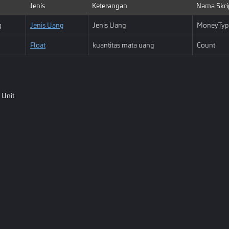
Jenis
Keterangan
Nama Skri
g
Jenis Uang
Jenis Uang
MoneyTyp
Float
kuantitas mata uang
Count
 Unit