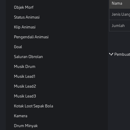
Nama
Objek Morf
Jenis Uan
Status Animasi
Jumlah
Klip Animasi
Pengendali Animasi
Goal
Pembuat
Saluran Obrolan
Musik Drum
Musik Lead1
Musik Lead2
Musik Lead3
Kotak Loot Sepak Bola
Kamera
Drum Minyak