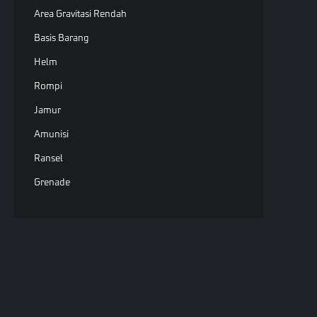
Area Gravitasi Rendah
Basis Barang
Helm
Rompi
Jamur
Amunisi
Ransel
Grenade
Granat Pembeku
Bola Dasar
Silinder Atau Kerucut Dasar
Granat Penyilau
Hak Ci
Granat Asap
undan