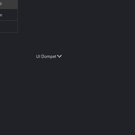
p
e
UI Dompet