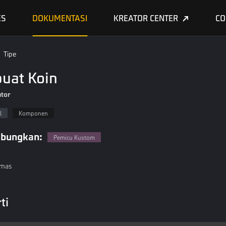
ES
DOKUMENTASI
KREATOR CENTER
CO
Tipe
uat Koin
tor
l
Komponen
bungkan:
Pemicu Kustom
emas
ti