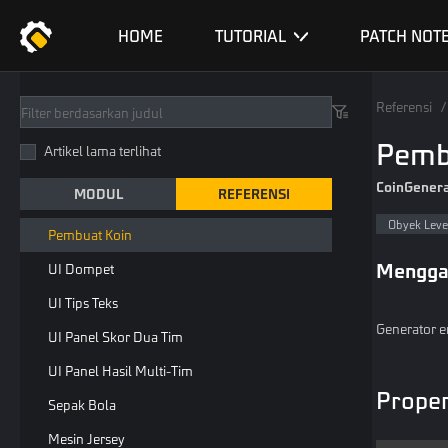
Generator Senjata
HOME
TUTORIAL
PATCH NOT
Kontainer Barang
UI Toko
Referensi
/
Uang
Pemb
Artikel lama terlihat
Dompet
CoinGenera
MODUL
REFERENSI
Pembuat Unit
Obyek Leve
Pembuat Koin
Mengga
UI Dompet
UI Tips Teks
Generator 
UI Panel Skor Dua Tim
UI Panel Hasil Multi-Tim
Proper
Sepak Bola
Mesin Jersey