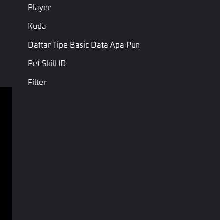
Player
Kuda
Daftar Tipe Basic Data Apa Pun
Pet Skill ID
Filter
Ketentuan Layanan
Kebijakan Privasi
Syarat & Ketentuan
Hak Cipta © Garena Online. Merek adalah milik 
masing-masing pemiliknya. Hak cipta dilindungi 
undang-undang.
Enum