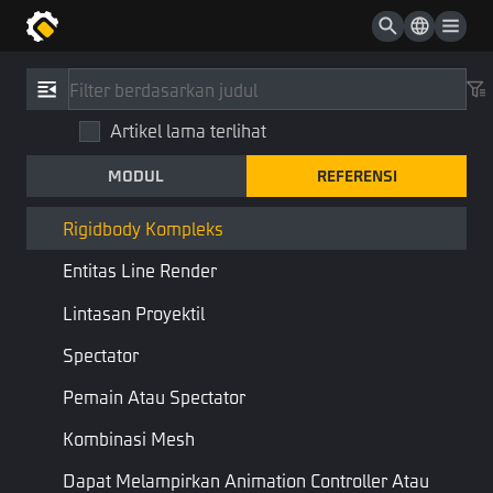
ID Performance
Sesuai Path Motion
Referensi
/
Tipe
Pengendali Yang Dapat Dimainkan
Artikel lama terlihat
Rigidbody Kompleks
Kamera Custom
MODUL
REFERENSI
ComplexRigidbody
Properti Material
Fisika
Tipe Dasar
Rigidbody Kompleks
Entitas Line Render
Kombinasi dengan RigidBody yang dapat ditambahkan (collision
& collision shape & custom object)
Lintasan Proyektil
Spectator
Halaman Sebelumnya
Halaman Berikutnya
Pemain Atau Spectator
Kombinasi Mesh
Dapat Melampirkan Animation Controller Atau