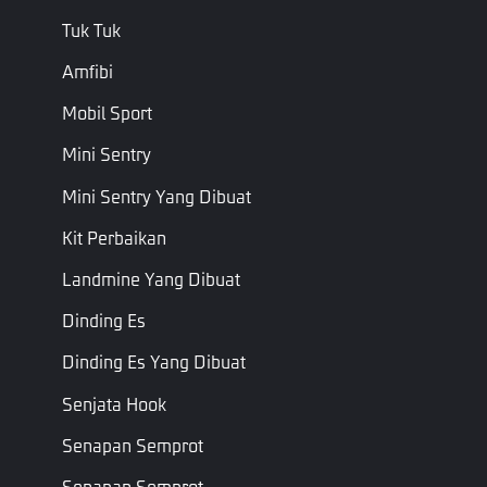
entitas
Target
Entitas
Target
Tuk Tuk
sasaran
Amfibi
ID Properti
Properti
ID Properti
PropID
Mobil Sport
(Sudah
tidak
Mini Sentry
Daftar
Delta
digunakan
Delta
float
Mini Sentry Yang Dibuat
lagi, jangan
gunakan)
Kit Perbaikan
Jenis
Gaya
Gaya
Landmine Yang Dibuat
Gaya
TweenStyle
Transisi
Transisi
Tween
Dinding Es
Durasi efek
Dinding Es Yang Dibuat
tak
Durasi
Float
terkalahkan
Duration
Senjata Hook
(dalam
detik)
Senapan Semprot
Senapan Semprot
Kurva
Poin