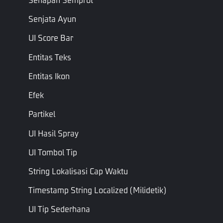
Titik Kontrol
ControlPoints
Bezier
Kontrol
Senjata Ayun
Hanya
UI Score Bar
Baca
Sinkronisasi
Paksa
Entitas Teks
Daftar
paksa
Sinkronisasi
ForceSyncToClient
float
dengan
Entitas Ikon
ke Klien
status
server
Efek
game
Partikel
Hanya
UI Hasil Spray
Baca
Bilangan
StartTickCount
Saat server
Bulat
UI Tombol Tip
game mulai
berdetak
String Lokalisasi Cap Waktu
Nilai Delta
Objek
Nilai Delta
DeltaValue
Timestamp String Localized (milidetik)
Hanya
UI Tip Sederhana
Baca
Sisi
Persentase