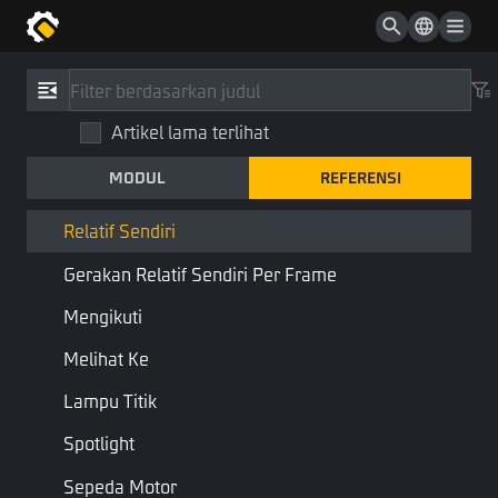
Skateboard
Tali Zip
Referensi
/
Tipe
Daftar Yang Dapat Dimainkan
Artikel lama terlihat
Relatif Sendiri
Playable Atau Array Playables
MODUL
REFERENSI
SelfRelative
Trajektori
Bisa Dimainkan
Komponen
Relatif Sendiri
Gerakan Relatif Sendiri Per Frame
Menggabungkan:
Dapat Dimainkan
Mengikuti
Gerakan relatif terhadap dirinya sendiri
Melihat Ke
Lampu Titik
Properti
Spotlight
Nama
Jenis
Keterangan
Nama Skrip
Sepeda Motor