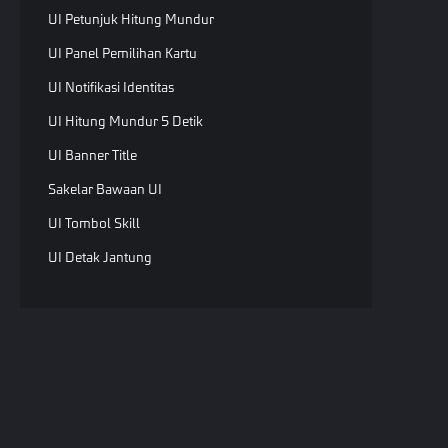
UI Petunjuk Hitung Mundur
UI Panel Pemilihan Kartu
UI Notifikasi Identitas
UI Hitung Mundur 5 Detik
UI Banner Title
Sakelar Bawaan UI
UI Tombol Skill
UI Detak Jantung
UI Bar Progress
UI Health Bar
UI Detak Jantung
UI Widget
Hak Ci
UI Kustom Atau Widget
undan