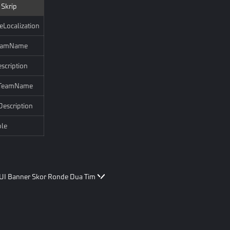
Skrip
eLocalization
TeamName
scription
tTeamName
Description
ble
UI Banner Skor Ronde Dua Tim