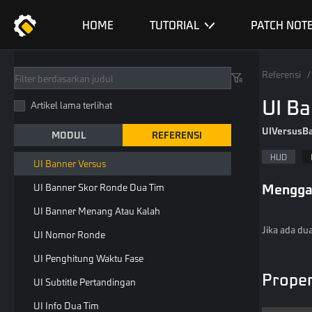
UI Banner Pembukaan
HOME
TUTORIAL
PATCH NOT
UI Banner Awal Ronde
UI Banner Awal Ronde Sederhana
Referensi
/
UI Banner Skor Ronde Tim
UI B
Artikel lama terlihat
UI Indikator Check Point
UIVersusB
MODUL
REFERENSI
UI Panel Hasil Dua Tim
HUD
UI Banner Versus
Mengga
UI Banner Skor Ronde Dua Tim
UI Banner Menang Atau Kalah
Jika ada du
UI Nomor Ronde
UI Penghitung Waktu Fase
Proper
UI Subtitle Pertandingan
UI Info Dua Tim