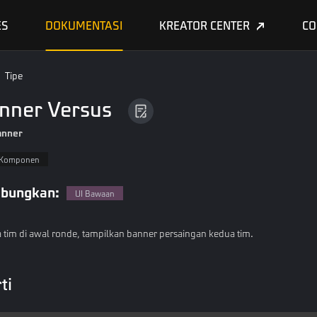
ES
DOKUMENTASI
KREATOR CENTER
CO
Tipe
anner Versus
anner
Komponen
bungkan:
UI Bawaan
a tim di awal ronde, tampilkan banner persaingan kedua tim.
ti