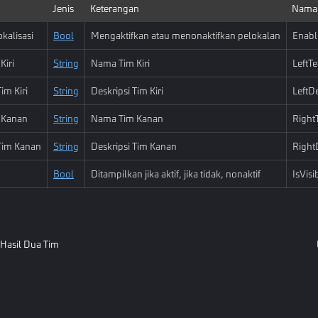
Jenis
Keterangan
Nama 
okalisasi
Bool
Mengaktifkan atau menonaktifkan pelokalan
Enabl
Kiri
String
Nama Tim Kiri
Left
im Kiri
String
Deskripsi Tim Kiri
LeftDe
 Kanan
String
Nama Tim Kanan
Righ
 Tim Kanan
String
Deskripsi Tim Kanan
Right
Bool
Ditampilkan jika aktif, jika tidak, nonaktif
IsVisi
 Hasil Dua Tim