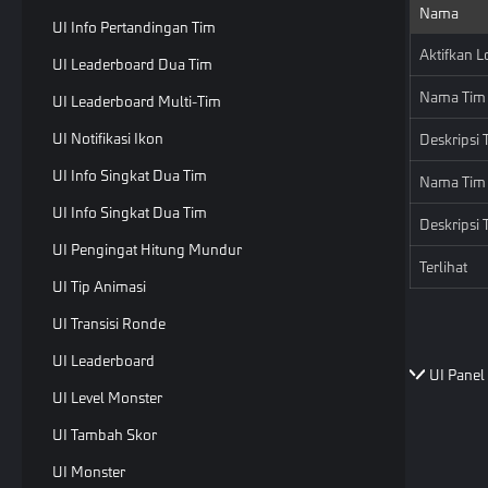
Nama
UI Info Pertandingan Tim
Aktifkan L
UI Leaderboard Dua Tim
Nama Tim 
UI Leaderboard Multi-Tim
UI Notifikasi Ikon
Deskripsi T
UI Info Singkat Dua Tim
Nama Tim
UI Info Singkat Dua Tim
Deskripsi
UI Pengingat Hitung Mundur
Terlihat
UI Tip Animasi
UI Transisi Ronde
UI Leaderboard
UI Panel
UI Level Monster
UI Tambah Skor
UI Monster