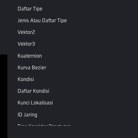
Daftar Tipe
Jenis Atau Daftar Tipe
Vektor2
Vektor3
Kuaternion
Kurva Bezier
Ketentuan Layanan
Kondisi
Kebijakan Privasi
Daftar Kondisi
Syarat & Ketentuan
Kunci Lokalisasi
Hak Cipta © Garena Online. Merek adalah milik 
masing-masing pemiliknya. Hak cipta dilindungi 
ID Jaring
undang-undang.
Tipe Karakter Praaturan
ID Klip Animasi