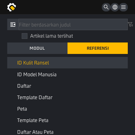
ID Koleksi
ID Barang
Referensi
/
Tipe
ID Objek Level
Artikel lama terlihat
ID Kulit Ransel
ID Kulit Senjata
MODUL
REFERENSI
BackpackSkinID
ID Pakaian
Koleksi
Tipe Dasar
ID Kulit Ransel
ID Model Manusia
ID Skin Tas
Daftar
Halaman Sebelumnya
Halaman Berikutnya
Template Daftar
Peta
Template Peta
Daftar Atau Peta