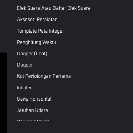
Efek Suara Atau Daftar Efek Suara
Aksesori Peralatan
Template Peta Integer
Penghitung Waktu
Dagger (loot)
Dagger
Ketentuan Layanan
Kot Pertolongan Pertama
Kebijakan Privasi
Inhaler
Syarat & Ketentuan
Garis Horisontal
Hak Cipta © Garena Online. Merek adalah milik 
Jatuhan Udara
masing-masing pemiliknya. Hak cipta dilindungi 
undang-undang.
Peluncur Roket
Objek Level Peluncur