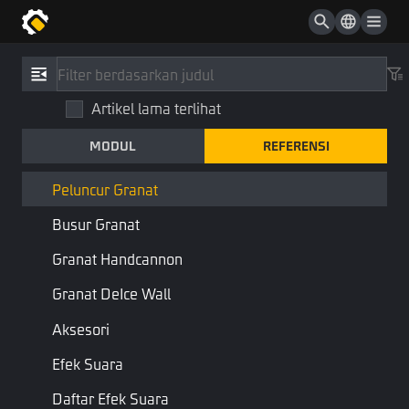
Pemicu Kapsul
Pohon Perilaku
Referensi
/
Tipe
Node Kustom Pohon Perilaku
Artikel lama terlihat
Peluncur Granat
Pembuat Dinding Es
MODUL
REFERENSI
GrenadeLauncher
Dasar Granat
Item
Komponen
Peluncur Granat
Busur Granat
Menggabungkan:
Dasar Granat
Granat Handcannon
Alat Peraga Objek yang Dilempar
Granat DeIce Wall
Aksesori
Halaman Sebelumnya
Halaman Berikutnya
Efek Suara
Daftar Efek Suara