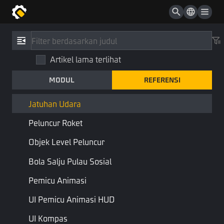
Dagger (loot)
Dagger
Referensi
/
Tipe
Kot Pertolongan Pertama
Artikel lama terlihat
Jatuhan Udara
Inhaler
MODUL
REFERENSI
Airdrop
Garis Horisontal
Airdrop
Komponen
Jatuhan Udara
Peluncur Roket
Menggabungkan:
Transformasi
Dapat Direset
Objek Level Peluncur
Airdrops, akan mulai dijatuhkan dari tempat yang tinggi setelah
Bola Salju Pulau Sosial
waktu persiapan selesai
Pemicu Animasi
Properti
UI Pemicu Animasi HUD
UI Kompas
Nama
Jenis
Keterangan
Nama Skrip