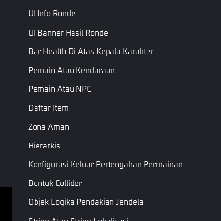
UI Info Ronde
Template
Barang
Peta
Barang Jatuh
DropItems
UI Banner Hasil Ronde
Jatuh
Integer
Bar Health Di Atas Kepala Karakter
Waktu
Waktu
Mulai
Bilangan
Pemain Atau Kendaraan
jatuhnya kotak
StartDropTime
Jatuh
Bulat
drop ms
Pemain Atau NPC
(ms)
Daftar Item
Status
Hanya Baca
Bilangan
Jatuh
AirDropState
Status Jatuh
Bulat
Zona Aman
Udara
Udara
Hierarkis
Konfigurasi Keluar Pertengahan Permainan
Halaman Sebelumnya
Halaman Berikutnya
Bentuk Collider
Objek Logika Pendakian Jendela
Ketentuan Layanan
String Atau String Lokalisasi