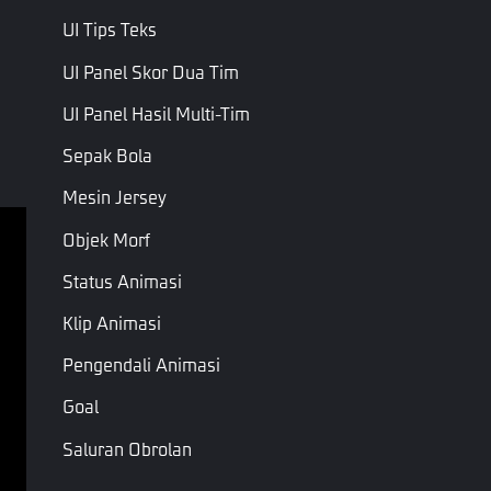
Nama
Jenis
Keterangan
Nama Skrip
UI Tips Teks
Hanya Baca
ID Senjata
Bilangan Bulat
ItemID
UI Panel Skor Dua Tim
ID item
UI Panel Hasil Multi-Tim
Sepak Bola
Halaman Sebelumnya
Halaman Berikutnya
Mesin Jersey
Objek Morf
Ketentuan Layanan
Status Animasi
Kebijakan Privasi
Klip Animasi
Syarat & Ketentuan
Pengendali Animasi
Hak Cipta © Garena Online. Merek adalah milik 
Goal
masing-masing pemiliknya. Hak cipta dilindungi 
undang-undang.
Saluran Obrolan
Musik Drum