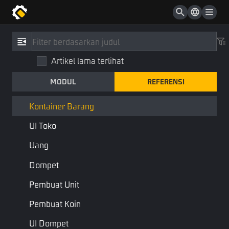
Item Toko
Rak Toko
Referensi
/
Tipe
Toko
Artikel lama terlihat
Kontainer Barang
Senjata
MODUL
REFERENSI
ItemContainer
Generator Senjata
Item
Komponen
Kontainer Barang
UI Toko
Menggabungkan:
Kontainer
Transformasi
Uang
Spawnable
Dompet
Kontainer
Pembuat Unit
Pembuat Koin
Properti
UI Dompet