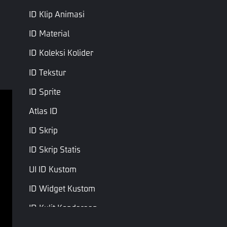
ID Klip Animasi
ID Material
ID Koleksi Kolider
ID Tekstur
ID Sprite
Atlas ID
Ketentuan Layanan
ID Skrip
Kebijakan Privasi
ID Skrip Statis
Syarat & Ketentuan
UI ID Kustom
Hak Cipta © Garena Online. Merek adalah milik 
masing-masing pemiliknya. Hak cipta dilindungi 
ID Widget Kustom
undang-undang.
ID Kulit Kendaraan
ID Prefab