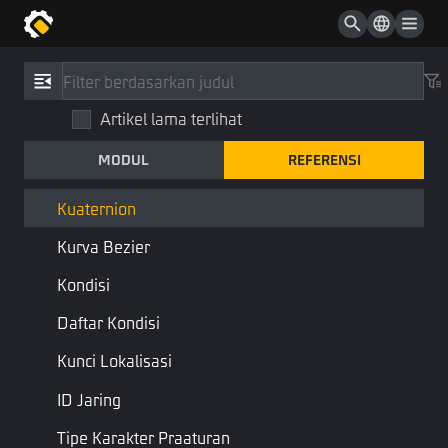
Daftar Atau Peta
Daftar Tipe
Referensi
/
Tipe
Jenis Atau Daftar Tipe
Artikel lama terlihat
Kuaternion
Vektor2
MODUL
REFERENSI
Quaternion
Vektor3
Perpustakaan STD
Tipe Dasar
Kuaternion
Kurva Bezier
Quaternion adalah vektor empat dimensi khusus, yang hanya
digunakan untuk merepresentasikan rotasi
Kondisi
Daftar Kondisi
Halaman Sebelumnya
Halaman Berikutnya
Kunci Lokalisasi
ID Jaring
Tipe Karakter Praaturan