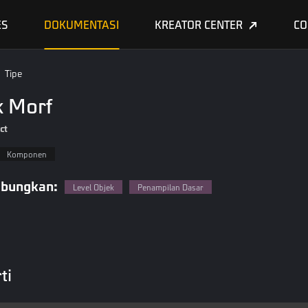
ES
DOKUMENTASI
KREATOR CENTER
CO
Tipe
k Morf
ct
Komponen
bungkan:
Level Objek
Penampilan Dasar
ti