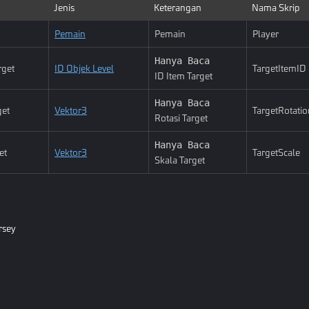
Jenis
Keterangan
Nama Skrip
Pemain
Pemain
Player
Hanya Baca
rget
ID Objek Level
TargetItemID
ID Item Target
Hanya Baca
get
Vektor3
TargetRotatio
Rotasi Target
Hanya Baca
et
Vektor3
TargetScale
Skala Target
rsey