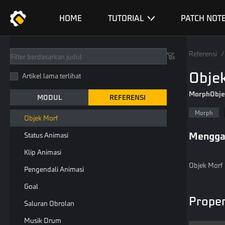
UI Dompet
HOME
TUTORIAL
PATCH NOT
UI Tips Teks
UI Panel Skor Dua Tim
Referensi
/
UI Panel Hasil Multi-Tim
Obje
Artikel lama terlihat
Sepak Bola
MorphObje
MODUL
REFERENSI
Mesin Jersey
Morph
Objek Morf
Mengga
Status Animasi
Klip Animasi
Objek Morf
Pengendali Animasi
Goal
Proper
Saluran Obrolan
Musik Drum