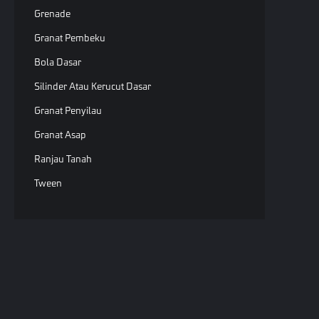
Grenade
Granat Pembeku
Bola Dasar
Silinder Atau Kerucut Dasar
Granat Penyilau
Granat Asap
Ranjau Tanah
Tween
Sepatu Jet
Zona Air
Objek Kustom
NPC
Hak Ci
Sepatu Lompat Ganda
undan