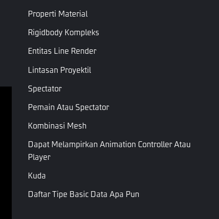
Properti Material
Rigidbody Kompleks
Entitas Line Render
Lintasan Proyektil
Spectator
Pemain Atau Spectator
Ketentuan Layanan
Kombinasi Mesh
Kebijakan Privasi
Dapat Melampirkan Animation Controller Atau
Syarat & Ketentuan
Player
Hak Cipta © Garena Online. Merek adalah milik 
Kuda
masing-masing pemiliknya. Hak cipta dilindungi 
undang-undang.
Daftar Tipe Basic Data Apa Pun
Pet Skill ID