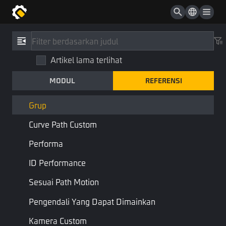
NPC Advanced
Random
Referensi
/
Tipe
Waypoin Curve Path Custom
Artikel lama terlihat
Grup
ID Akun
MODUL
REFERENSI
Group
Kode Status
Perpustakaan STD
Komponen
Grup
Curve Path Custom
Menggabungkan:
Objek Kustom
Performa
Gabungkan
ID Performance
Sesuai Path Motion
Halaman Sebelumnya
Halaman Berikutnya
Pengendali Yang Dapat Dimainkan
Kamera Custom