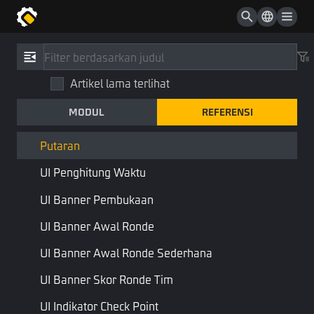
Level Objek
Daftar Objek Level
Referensi
/
Tipe
UI Bawaan
Artikel lama terlihat
Putaran
UI Kustom
MODUL
REFERENSI
Round
Fase
Workflow
Komponen
Putaran
UI Penghitung Waktu
Menggabungkan:
Entitas
UI Banner Pembukaan
Giliran dalam permainan, sering kali permainan kecil dengan
UI Banner Awal Ronde
beberapa fase.
UI Banner Awal Ronde Sederhana
Halaman Sebelumnya
Halaman Berikutnya
UI Banner Skor Ronde Tim
UI Indikator Check Point