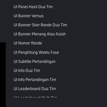
UI Panel Hasil Dua Tim
UI Banner Versus
UI Banner Skor Ronde Dua Tim
UI Banner Menang Atau Kalah
UI Nomor Ronde
UI Penghitung Waktu Fase
Ketentuan Layanan
UI Subtitle Pertandingan
Kebijakan Privasi
UI Info Dua Tim
Syarat & Ketentuan
UI Info Pertandingan Tim
Hak Cipta © Garena Online. Merek adalah milik 
masing-masing pemiliknya. Hak cipta dilindungi 
UI Leaderboard Dua Tim
undang-undang.
UI Leaderboard Multi-Tim
UI Notifikasi Ikon