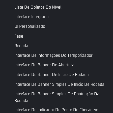
Lista De Objetos Do Nível
Nome
Tipo
Descrição
Nome do Script
Interface Integrada
Somente
IDs de
ID de
leitura
UI Personalizado
Skins de
skin de
CurWeaponSkinID
Coleção
Arma
arma
IDs de Skins
Fase
de Arma
Rodada
Somente
Interface De Informações Do Temporizador
ID da Skin
leitura
da
Inteiro
BackpackSkinID
Coleção
Interface De Banner De Abertura
Mochila
ID da skin de
Mochila
Interface De Banner De Início De Rodada
Somente
Interface De Banner Simples De Início De Rodada
ID de
Conjunto
Set
leitura
roupa
Interface De Banner Simples De Pontuação Da
Definir ID
Rodada
Somente
ID de
Interface De Indicador De Ponto De Checagem
Cabeça
Head
leitura
roupa