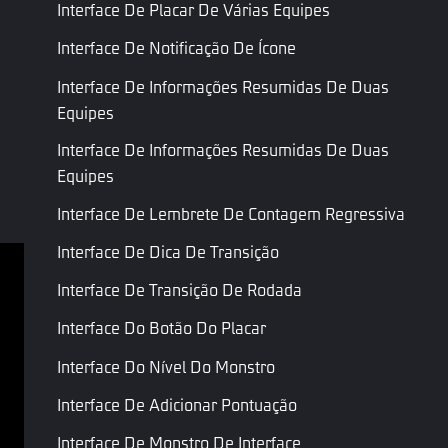
inferior do
Interface De Placar De Várias Equipes
corpo
Interface De Notificação De Ícone
Somente
ID de
Interface De Informações Resumidas De Duas
leitura
Sapatos
Shoes
roupa
Identificação
Equipes
do sapato
Interface De Informações Resumidas De Duas
Equipes
Última Página
Próxima Página
Interface De Lembrete De Contagem Regressiva
Interface De Dica De Transição
Interface De Transição De Rodada
Termos de serviço
Interface Do Botão Do Placar
Política de Privacidade
Interface Do Nível Do Monstro
Termos e Condições
Interface De Adicionar Pontuação
Copyright © Garena Online. As marcas registradas 
pertencem aos seus respectivos proprietários. Todos 
Interface De Monstro De Interface