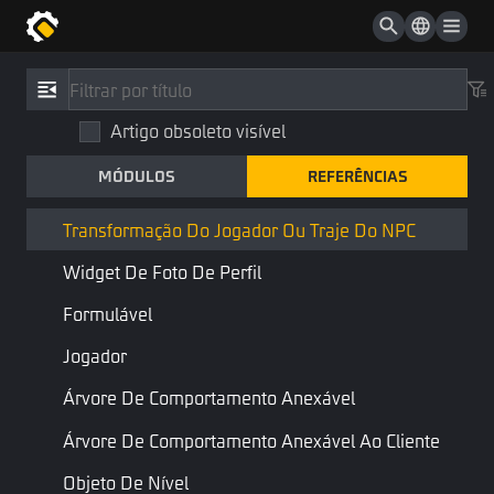
Buffável
Spawn
Referências
/
Tipo
Spawnable
Artigo obsoleto visível
Transformação do jogador ou
Redefinível
Traje do NPC
MÓDULOS
REFERÊNCIAS
Traje Do Jogador
TransformClothInfo
Transformação Do Jogador Ou Traje Do NPC
Coleção
Componente
Widget De Foto De Perfil
Formulável
Combinar:
Entidade
Jogador
As informações do traje que o jogador precisa manter ao se
Árvore De Comportamento Anexável
transformar em outro personagem
Árvore De Comportamento Anexável Ao Cliente
Propriedades
Objeto De Nível