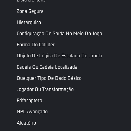
de Loops
Loops
Zona Segura
Somente
Eventos
Events
leitura
Hierárquico
Eventos
Configuração De Saída No Meio Do Jogo
Contagem
É uma
Forma Do Collider
regressiva ou
contagem
Bool
IsCountdown
contagem
regressiva
Objeto De Lógica De Escalada De Janela
regressiva
Cadeia Ou Cadeia Localizada
Somente
Status da
leitura
Qualquer Tipo De Dado Básico
Mini
Inteiro
Status
Status do
Sentry
Jogador
Jogador Ou Transformação
Tempo de
Somente
Frifacóptero
término da
leitura
NPC Avançado
contagem
Inteiro
CountdownEndTime
O tempo final da
regressiva
cronometragem,
Aleatório
(s)
em segundos