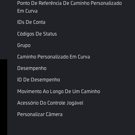
Ponto De Referência De Caminho Personalizado
Somente
Tempo da
Em Curva
leitura
contagem
Inteiro
CountdownTime
Duração em
regressiva
IDs De Conta
segundos
Códigos De Status
Grupo
Última Página
Próxima Página
Caminho Personalizado Em Curva
Desempenho
Termos de serviço
ID De Desempenho
Política de Privacidade
Movimento Ao Longo De Um Caminho
Termos e Condições
Acessório Do Controle Jogável
Copyright © Garena Online. As marcas registradas 
Personalizar Câmera
pertencem aos seus respectivos proprietários. Todos 
os direitos reservados.
Propriedade De Material