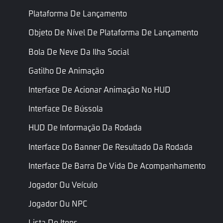
Somente
Plataforma De Lançamento
Iniciar
ID do
StartEvent
leitura
evento
Evento
Iniciar evento
Objeto De Nível De Plataforma De Lançamento
Somente
Bola De Neve Da Ilha Social
Parar
ID do
StopEvent
leitura
evento
Evento
Gatilho De Animação
Parar evento
Interface De Acionar Animação No HUD
Somente
Pausar
ID do
PauseEvent
leitura
evento
Evento
Interface De Bússola
Pausar evento
HUD De Informação Da Rodada
Quanto tempo
esperar após
Interface Do Banner De Resultado Da Rodada
ser criado para
Tempo de
Inteiro
iniciar a
StartTime
Interface De Barra De Vida De Acompanhamento
início (ms)
cronometragem,
Jogador Ou Veículo
em
milissegundos
Jogador Ou NPC
Contagem
Contagem de
Inteiro
LoopCount
Lista De Itens