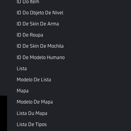
ID Do Item
adição de componentes personalizados ou as propriedades dos
componentes.
ID Do Objeto De Nível
Dicas
ID De Skin De Arma
No editor, alguns objetos já vêm naturalmente com alguns
ID De Roupa
componentes.
Componentes personalizados são aqueles que você pode
ID De Skin De Mochila
escolher adicionar ou não a objetos ou entidades.
ID De Modelo Humano
Apenas componentes personalizados permitem adição e
remoção livremente, seja no editor ou em scripts.
Lista
Modelo De Lista
Última Página
Próxima Página
Mapa
Modelo De Mapa
Lista Ou Mapa
Termos de serviço
Política de Privacidade
Lista De Tipos