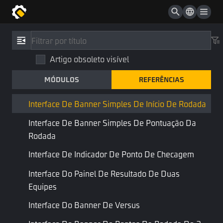
Fase
Rodada
Referências
/
Tipo
Interface De Informações Do Temporizador
Artigo obsoleto visível
Interface de Banner Simples de
Interface De Banner De Abertura
Início de Rodada
MÓDULOS
REFERÊNCIAS
Interface De Banner De Início De Rodada
UISimpleRoundStartBanner
Interface De Banner Simples De Início De Rodada
HUD
Componente
Interface De Banner Simples De Pontuação Da
Rodada
Combinar:
Interface Integrada
Interface De Indicador De Ponto De Checagem
Interface Do Painel De Resultado De Duas
Geralmente, a entidade do banner no início da rodada,
modificando as propriedades da entidade afetará o conteúdo de
Equipes
exibição na IU correspondente
Interface Do Banner De Versus
Propriedades