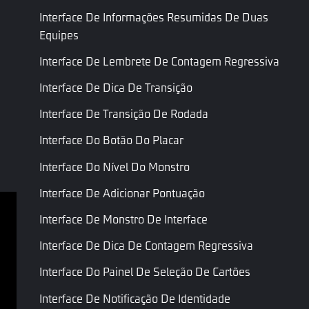
Parâmetros
Parâmetros
Interface De Informações Resumidas De Duas
Lista de
da Chave
da Chave
RoundNumLocKeyPara
Equipes
Inteiros
de Rodada
de Rodada
Interface De Lembrete De Contagem Regressiva
Descrição
Cadeia
Descrição
Description
Interface De Dica De Transição
Cor do
Cor do
Cor
ThemeColor
Tema
Tema
Interface De Transição De Rodada
Interface Do Botão Do Placar
Última Página
Próxima Página
Interface Do Nível Do Monstro
Interface De Adicionar Pontuação
Interface De Monstro De Interface
Termos de serviço
Interface De Dica De Contagem Regressiva
Política de Privacidade
Interface Do Painel De Seleção De Cartões
Termos e Condições
Interface De Notificação De Identidade