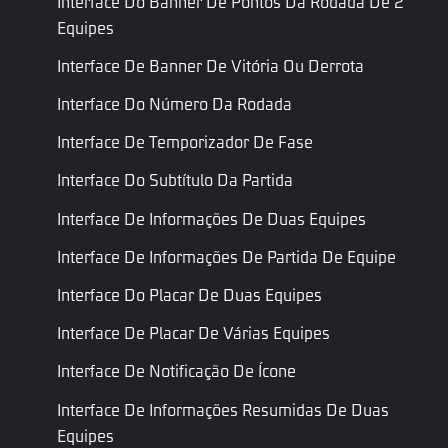
Interface Do Banner De Pontos Da Rodada De 2
Equipes
Nome
Tipo
Descrição
Nome do Script
Interface De Banner De Vitória Ou Derrota
Se o estado
Interface Do Número Da Rodada
aberto for
verdadeiro,
Interface De Temporizador De Fase
ele será
Interface Do Subtítulo Da Partida
Visível
Bool
exibido,
IsVisible
caso
Interface De Informações De Duas Equipes
contrário,
será
Interface De Informações De Partida De Equipe
fechado.
Interface Do Placar De Duas Equipes
Se deve
Habilitar
Bool
habilitar a
EnableLocalization
Interface De Placar De Várias Equipes
Localização
localização
Interface De Notificação De Ícone
Texto do
Chave de
Cadeia
número
RoundNumKey
Interface De Informações Resumidas De Duas
Rodada
redondo
Equipes