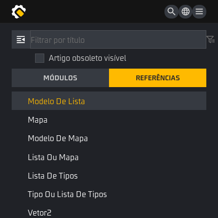
ID De Skin De Arma
ID De Roupa
Referências
/
Tipo
ID De Skin De Mochila
Artigo obsoleto visível
Modelo de lista
ID De Modelo Humano
MÓDULOS
REFERÊNCIAS
ListT
Lista
Biblioteca Padrão
Tipo de base
Modelo De Lista
Mapa
Modelo de lista, você pode especificar o tipo de conteúdo por
meio de T
Modelo De Mapa
Lista Ou Mapa
Última Página
Próxima Página
Lista De Tipos
Tipo Ou Lista De Tipos
Vetor2