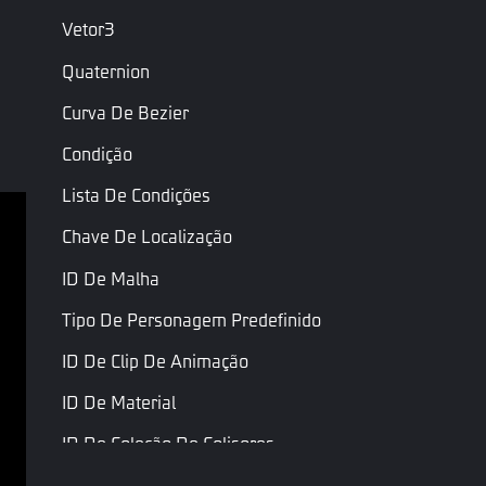
Vetor3
Quaternion
Curva De Bezier
Condição
Lista De Condições
Chave De Localização
Termos de serviço
ID De Malha
Política de Privacidade
Tipo De Personagem Predefinido
Termos e Condições
ID De Clip De Animação
Copyright © Garena Online. As marcas registradas 
ID De Material
pertencem aos seus respectivos proprietários. Todos 
os direitos reservados.
ID De Coleção De Colisores
ID De Textura