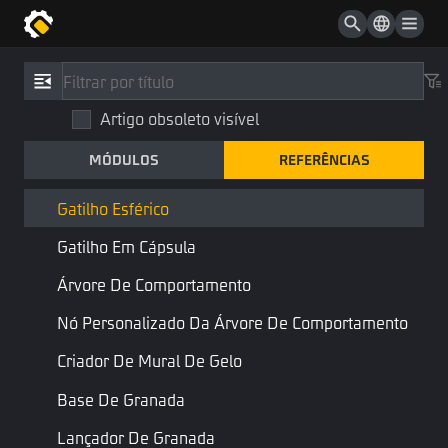
Controle De Parte Do Esqueleto
Controle De Olhar Para Parte Do Esqueleto
Referências
/
Tipo
Esqueleto
Artigo obsoleto visível
Gatilho Esférico
UI De RayCast Da Câmera
MÓDULOS
REFERÊNCIAS
SphereTrigger
Tambor De Cor
Nível do objeto
Componente
Gatilho Esférico
Gatilho Em Cápsula
Combinar:
Personalizar Gatilho
Árvore De Comportamento
Gatilho Esférico
Nó Personalizado Da Árvore De Comportamento
Criador De Mural De Gelo
Propriedades
Base De Granada
Nome
Tipo
Descrição
Nome do Script
Lançador De Granada