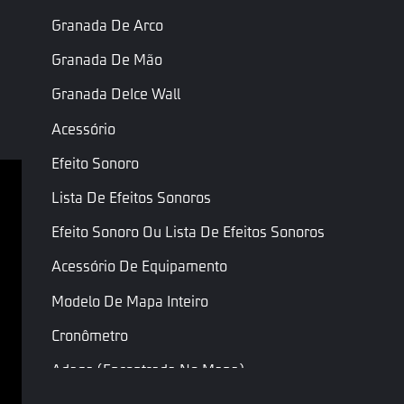
Raio
Flutuante
Raio da esfera
Radius
Granada De Arco
Granada De Mão
Última Página
Próxima Página
Granada DeIce Wall
Acessório
Efeito Sonoro
Lista De Efeitos Sonoros
Termos de serviço
Efeito Sonoro Ou Lista De Efeitos Sonoros
Política de Privacidade
Acessório De Equipamento
Termos e Condições
Modelo De Mapa Inteiro
Copyright © Garena Online. As marcas registradas 
pertencem aos seus respectivos proprietários. Todos 
Cronômetro
os direitos reservados.
Adaga (encontrada No Mapa)
Adaga