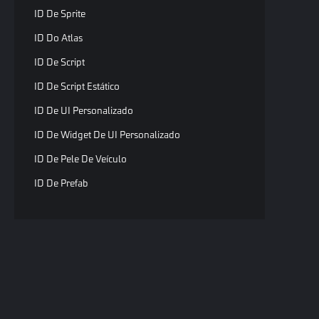
ID De Sprite
ID Do Atlas
ID De Script
ID De Script Estático
ID De UI Personalizado
ID De Widget De UI Personalizado
ID De Pele De Veículo
ID De Prefab
ID Do Item De Interface Personalizada
ID De Áudio
ID De CSV
ID De Efeito
Copyri
ID Da Árvore De Comportamento
Todos 