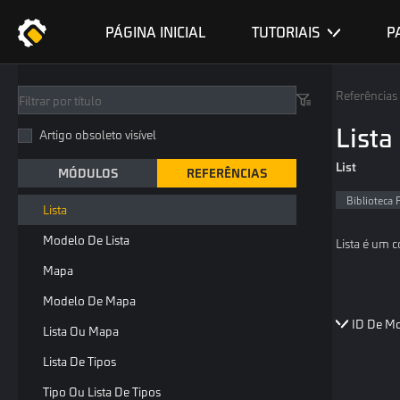
ID Do Item
PÁGINA INICIAL
TUTORIAIS
P
ID Do Objeto De Nível
ID De Skin De Arma
Referências
ID De Roupa
Lista
Artigo obsoleto visível
ID De Skin De Mochila
List
MÓDULOS
REFERÊNCIAS
ID De Modelo Humano
Biblioteca
Lista
Modelo De Lista
Lista é um 
Mapa
Modelo De Mapa
ID De M
Lista Ou Mapa
Lista De Tipos
Tipo Ou Lista De Tipos