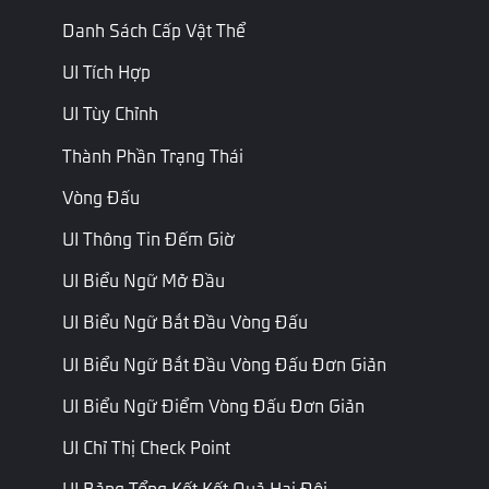
Danh Sách Cấp Vật Thể
Tên
Kiểu
Mô tả
Tên tập lệnh
UI Tích Hợp
Chỉ đọc
ID Skin súng
Sưu tầm
UI Tùy Chỉnh
ID skin
của người
CurWeaponSkinID
ID Skin súng
súng
chơi
của người
Thành Phần Trạng Thái
chơi
Vòng Đấu
Chỉ đọc
UI Thông Tin Đếm Giờ
ID skin Balo
Int
BackpackSkinID
Sưu tầm
ID Skin Balo
UI Biểu Ngữ Mở Đầu
ID
UI Biểu Ngữ Bắt Đầu Vòng Đấu
Bộ trang
Chỉ đọc
Trang
Set
phục
Đặt ID
phục
UI Biểu Ngữ Bắt Đầu Vòng Đấu Đơn Giản
ID
Chỉ đọc
UI Biểu Ngữ Điểm Vòng Đấu Đơn Giản
Đầu
Trang
Head
ID mũ đội
UI Chỉ Thị Check Point
phục
đầu
UI Bảng Tổng Kết Kết Quả Hai Đội