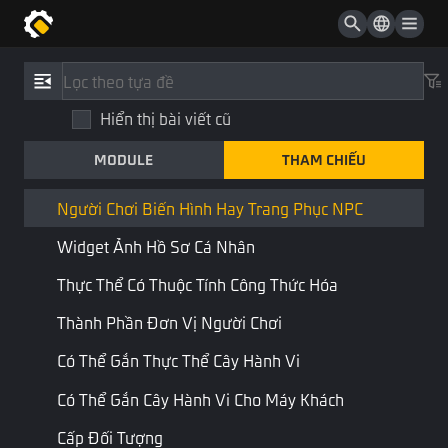
Có Thể Dùng Hệ Thống FFBuff
Máy Tạo Thực Thể
Tham Chiếu
/
Loại
Thực Thể Có Thể Tạo
Hiển thị bài viết cũ
Người chơi biến hình hay trang
Có Thể Đặt Lại
phục NPC
MODULE
THAM CHIẾU
Trang Phục Người Chơi
TransformClothInfo
Người Chơi Biến Hình Hay Trang Phục NPC
Sưu tầm
Thành phần
Widget Ảnh Hồ Sơ Cá Nhân
Thực Thể Có Thuộc Tính Công Thức Hóa
Kết hợp:
Kiểu thực thể
Thành Phần Đơn Vị Người Chơi
Thông tin trang phục mà người chơi cần giữ lại khi biến thành nhân
Có Thể Gắn Thực Thể Cây Hành Vi
vật khác
Có Thể Gắn Cây Hành Vi Cho Máy Khách
Thuộc tính
Cấp Đối Tượng