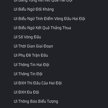
ID
Chỉ đọc
Mặt nạ
Trang
Mask
Nhận diện
UI Biểu Ngữ Đối Kháng
phục
khuôn mặt
UI Biểu Ngữ Tính Điểm Vòng Đấu Hai Đội
ID
Chỉ đọc
Vẽ mặt
Trang
Facepaint
ID trang
UI Biểu Ngữ Kết Quả Thắng Thua
phục
điểm
UI Số Vòng Đấu
ID
Trang phục
Chỉ đọc
Trang
Top
UI Thời Gian Giai Đoạn
trên
ID thân trên
phục
UI Phụ Đề Trận Đấu
ID
Trang phục
Chỉ đọc
UI Thông Tin Hai Đội
Trang
Bottom
dưới
ID thân dưới
phục
UI Thông Tin Đội
ID
UI BXH Thi Đấu Của Hai Đội
Chỉ đọc
Giày
Trang
Shoes
Mã số giày
phục
UI BXH Đa Đội
UI Thông Báo Biểu Tượng
Trang Cuối
Trang Tiếp Theo