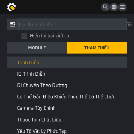
Điểm Đường Đi Cho Đường Cong Tùy Chỉnh
ID Tải Khoản
Tham Chiếu
/
Loại
Mã Trạng Thái
Hiển thị bài viết cũ
Trình diễn
Nhóm
MODULE
THAM CHIẾU
Performance
Đường Cong Tùy Chỉnh
Thư viện STD
Thành phần
Trình Diễn
ID Trình Diễn
Kết hợp:
Có thể chơi
Di Chuyển Theo Đường
Dòng thời gian
Có Thể Gắn Điều Khiển Thực Thể Có Thể Chơi
Camera Tùy Chỉnh
Thuộc tính
Thuộc Tính Chất Liệu
Tên
Kiểu
Mô tả
Tên tập lệnh
Yếu Tố Vật Lý Phức Tạp