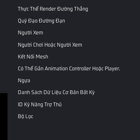
Chỉ đọc
Thực Thể Render Đường Thẳng
Thời
Thời lượng phát hiệu ứng
gian đã
Int
ElapsedTime
âm thanh trong mili giây.
Quỹ Đạo Đường Đạn
trôi qua
Chỉ có thể truy cập thuộc
(ms)
tính này trong máy khách.
Người Xem
ID
Người Chơi Hoặc Người Xem
Tài
Chỉ đọc
Trình
Resource
nguyên
ID Tài nguyên trình diễn
Kết Nối Mesh
diễn
Có Thể Gắn Animation Controller Hoặc Player.
Trang Cuối
Trang Tiếp Theo
Ngựa
Danh Sách Dữ Liệu Cơ Bản Bất Kỳ
ID Kỹ Năng Trợ Thủ
Điều khoản dịch vụ
Bộ Lọc
Chính sách riêng tư
Thỏa thuận & điều kiện