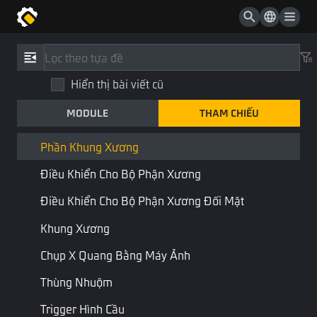
UI Mẹo Đơn Giản
UI Nút Kỹ Năng Tiến Độ
Tham Chiếu
/
Loại
Thành Phần Thực Thể Minimap
Hiển thị bài viết cũ
Phần khung xương
Thành Phần Thực Thể Biểu Tượng Minimap
MODULE
THAM CHIẾU
SkeletonPart
Thành Phần Thực Thể Pixel Minimap
Thư viện STD
Thành phần
Phần Khung Xương
Điều Khiển Cho Bộ Phận Xương
Kết hợp:
Kiểu thực thể
Điều Khiển Cho Bộ Phận Xương Đối Mặt
Các nút phần riêng lẻ trong một bộ xương
Khung Xương
Chụp X Quang Bằng Máy Ảnh
Thuộc tính
Thùng Nhuộm
Tên
Kiểu
Mô tả
Tên tập lệnh
Trigger Hình Cầu