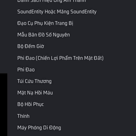
Tên
Mô tả
SoundEntity Hoặc Mảng SoundEntity
Tạo điều
Sau khi tạo thực thể điều khiển cho bộ phận
khiển cho
xương đối mặt, bạn có thể dùng thực thể điều
Đạo Cụ Phụ Kiện Trang Bị
bộ phận
khiển để điều khiển bộ phận xương chỉ định và
xương
Mẫu Bản Đồ Số Nguyên
khiến bộ phận luôn đối mặt mục tiêu.
đối mặt
Bộ Đếm Giờ
Phi Đao (chiến Lợi Phẩm Trên Mặt Đất)
Trang Cuối
Trang Tiếp Theo
Phi Đao
Túi Cứu Thương
Điều khoản dịch vụ
Mặt Nạ Hồi Máu
Chính sách riêng tư
Bộ Hồi Phục
Thỏa thuận & điều kiện
Thính
Bản quyền © Garena Online. Nhãn hiệu thuộc về các 
Máy Phóng Di Động
chủ sở hữu tương ứng. Mọi quyền được bảo lưu.