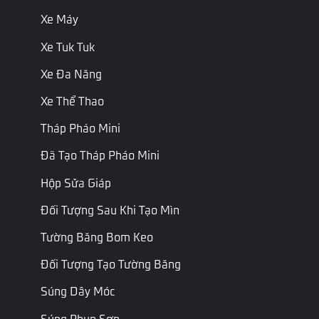
Kiểu
Xe Máy
thực thể
Mục tiêu
thực
Target
mục tiêu
thể
Xe Tuk Tuk
Chỉ đọc
Xe Đa Năng
Tốc độ ban
Vector3
InitialSpeed
Tốc độ ban
đầu
Xe Thể Thao
đầu
Tháp Pháo Mini
Chỉ đọc
Gia tốc
Vector3
Acceleration
Gia tốc
Đã Tạo Tháp Pháo Mini
Chỉ đọc
Hộp Sửa Giáp
Chuyển
Kiểu
Độ dịch
MaxDisplacement
dịch tối đa
Float
chuyển tối
Đối Tượng Sau Khi Tạo Mìn
đa
Tường Băng Bom Keo
Vị trí thế
Chỉ đọc
giới ban
Vector3
InitialWorldPosition
Vị trí thế giới
Đối Tượng Tạo Tường Băng
đầu
ban đầu
Súng Dây Móc
Chỉ đọc
Súng Phun Sơn