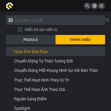
Cánh Gập
Ván Trượt
Tham Chiếu
/
Loại
Dây Trượt
Hiển thị bài viết cũ
Hoạt ảnh đạn đạo
Danh Sách Playable
MODULE
THAM CHIẾU
Trajectory
Có Thể Chơi Hoặc Mảng Có Thể Chơi
Có thể chơi
Thành phần
Hoạt Ảnh Đạn Đạo
Chuyển Động Tự Thân Tương Đối
Kết hợp:
Có thể chơi
Có thể lặp lại
Chuyển Động Mỗi Khung Hình So Với Bản Thân
Hoạt hình đạn đạo là mô phỏng chuyển động đạn đạo.
Thực Thể Hoạt Hình Theo Vị Trí
Thực Thể Hoạt Ảnh Theo Dõi
Thuộc tính
Nguồn Sáng Điểm
Tên
Kiểu
Mô tả
Tên tập lệnh
Spotlight