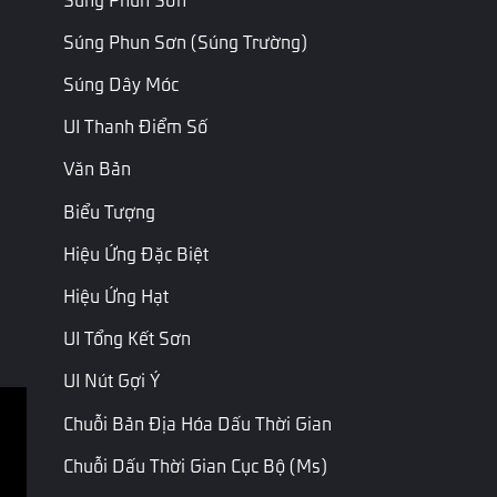
Máy chủ trò
Đồng bộ
chơi buộc
bắt buộc
Súng Phun Sơn (súng Trường)
Vector3
ForceSyncToClient
phải đồng
trạng thái
bộ hóa
Súng Dây Móc
máy khách
thông tin vị
trí
UI Thanh Điểm Số
Chỉ đọc
Văn Bản
Thời gian
Biểu Tượng
Int
StartTickCount
máy chủ trò
chơi bắt đầu
Hiệu Ứng Đặc Biệt
tích tắc
Hiệu Ứng Hạt
UI Tổng Kết Sơn
Trang Cuối
Trang Tiếp Theo
UI Nút Gợi Ý
Chuỗi Bản Địa Hóa Dấu Thời Gian
Điều khoản dịch vụ
Chuỗi Dấu Thời Gian Cục Bộ (ms)
Chính sách riêng tư