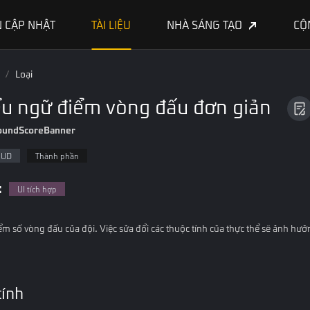
 CẬP NHẬT
TÀI LIỆU
NHÀ SÁNG TẠO
CỘ
/
Loại
ểu ngữ điểm vòng đấu đơn giản
oundScoreBanner
HUD
Thành phần
:
UI tích hợp
m số vòng đấu của đội. Việc sửa đổi các thuộc tính của thực thể sẽ ảnh hưở
tính