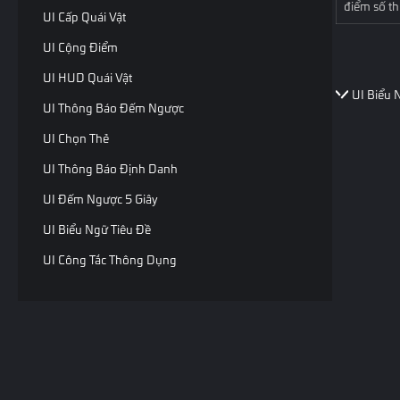
điểm số th
UI Cấp Quái Vật
UI Cộng Điểm
UI HUD Quái Vật
UI Biểu 
UI Thông Báo Đếm Ngược
UI Chọn Thẻ
UI Thông Báo Định Danh
UI Đếm Ngược 5 Giây
UI Biểu Ngữ Tiêu Đề
UI Công Tắc Thông Dụng
UI Nút Kỹ Năng
UI Nhịp Tim
UI Thanh Tiến Độ
UI Thanh Máu