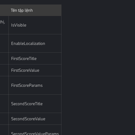
Tên tập lệnh
hị,
IsVisible
EnableLocalization
FirstScoreTitle
FirstScoreValue
FirstScoreParams
SecondScoreTitle
SecondScoreValue
SecondScoreValueParams