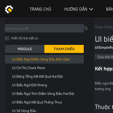
Thành Phần Trạng Thái
TRANG CHỦ
HƯỚNG DẪN
BẢN
Vòng Đấu
UI Thông Tin Đếm Giờ
Tham Chiếu
UI Biểu Ngữ Mở Đầu
UI bi
Hiển thị bài viết cũ
UI Biểu Ngữ Bắt Đầu Vòng Đấu
UISimpleR
MODULE
THAM CHIẾU
UI Biểu Ngữ Bắt Đầu Vòng Đấu Đơn Giản
Giao diện 
UI Biểu Ngữ Điểm Vòng Đấu Đơn Giản
Kết hợp
UI Chỉ Thị Check Point
UI Bảng Tổng Kết Kết Quả Hai Đội
Biểu ngữ điể
UI Biểu Ngữ Đối Kháng
tương ứng
UI Biểu Ngữ Tính Điểm Vòng Đấu Hai Đội
UI Biểu Ngữ Kết Quả Thắng Thua
Thuộc 
UI Số Vòng Đấu