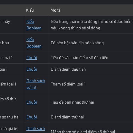
Kiểu
Mô tả
n thấy
Kiểu
Nếu trạng thái mở là đúng thì nó sẽ được hiển t
Boolean
nếu không thì nó sẽ bị đóng.
Kiểu
a hóa
Có nên bật bản địa hóa không
Boolean
m loại 1
Chuỗi
Tiêu đề văn bản điểm số đầu tiên
oại 1
Chuỗi
Giá trị điểm đầu tiên
Danh sách
ểm loại 1
Tham số điểm loại 1
số Int
ểm số thứ
Chuỗi
Tiêu đề bản nhạc thứ hai
m số thứ hai
Chuỗi
Giá trị điểm thứ hai
số giá trị
Danh sách
Mảng tham số giá trị điểm số thứ hai