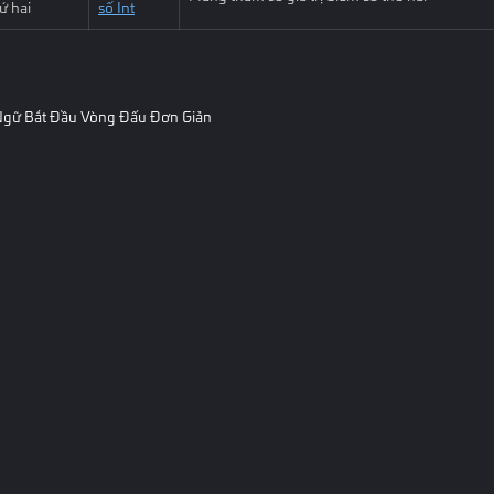
ứ hai
số Int
Ngữ Bắt Đầu Vòng Đấu Đơn Giản
Điều khoản dịch vụ
Chính sách riêng tư
Thỏa thuận & điều kiện