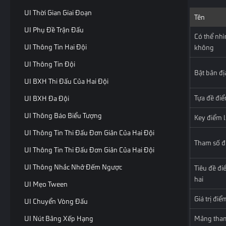
UI Thời Gian Giai Đoạn
Tên
UI Phụ Đề Trận Đấu
Có thể nhì
UI Thông Tin Hai Đội
không
UI Thông Tin Đội
Bật bản đị
UI BXH Thi Đấu Của Hai Đội
Tựa đề điể
UI BXH Đa Đội
UI Thông Báo Biểu Tượng
Key điểm l
UI Thông Tin Thi Đấu Đơn Giản Của Hai Đội
Tham số đi
UI Thông Tin Thi Đấu Đơn Giản Của Hai Đội
UI Thông Nhắc Nhở Đếm Ngược
Tiêu đề đi
hai
UI Mẹo Tween
Giá trị điể
UI Chuyển Vòng Đấu
UI Nút Bảng Xếp Hạng
Mảng tham 