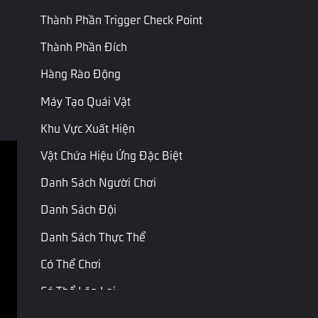
Thành Phần Trigger Check Point
Thành Phần Đích
Hàng Rào Động
Máy Tạo Quái Vật
Khu Vực Xuất Hiện
Vật Chứa Hiệu Ứng Đặc Biệt
Danh Sách Người Chơi
Điều khoản dịch vụ
Chính sách riêng tư
Danh Sách Đội
Thỏa thuận & điều kiện
Danh Sách Thực Thể
Bản quyền © Garena Online. Nhãn hiệu thuộc về các 
Có Thể Chơi
chủ sở hữu tương ứng. Mọi quyền được bảo lưu.
Có Thể Lặp Lại
Vật Phẩm Ải Thường