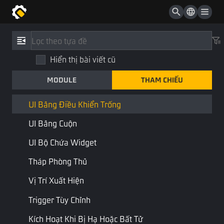
UI Widget Hồ Sơ
UI Widget Bật Tắt
Tham Chiếu
/
Loại
UI Widget TouchPad
Hiển thị bài viết cũ
UI bảng điều khiển trống
UI Widget Cần Điều Khiển
MODULE
THAM CHIẾU
UIPanelEmpty
UI Bảng Điều Khiển
Giao diện HUD
Thành phần
UI Bảng Điều Khiển Trống
UI Bảng Cuộn
Kết hợp:
UI bảng điều khiển
UI Bộ Chứa Widget
Thực thể bảng điều khiển UI, UI mà người chơi chỉnh sửa thông
Tháp Phòng Thủ
qua trình chỉnh sửa UI
Vị Trí Xuất Hiện
Trang Cuối
Trang Tiếp Theo
Trigger Tùy Chỉnh
Kích Hoạt Khi Bị Hạ Hoặc Bất Tử