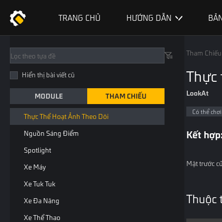
Danh Sách Playable
TRANG CHỦ
HƯỚNG DẪN
BẢN
Có Thể Chơi Hoặc Mảng Có Thể Chơi
Hoạt Ảnh Đạn Đạo
Tham Chiếu
Chuyển Động Tự Thân Tương Đối
Thực 
Chuyển Động Mỗi Khung Hình So Với Bản
Hiển thị bài viết cũ
Thân
LookAt
MODULE
THAM CHIẾU
Thực Thể Hoạt Hình Theo Vị Trí
Có thể chơi
Thực Thể Hoạt Ảnh Theo Dõi
Kết hợp
Nguồn Sáng Điểm
Spotlight
Mặt trước củ
Xe Máy
Xe Tuk Tuk
Thuộc 
Xe Đa Năng
Xe Thể Thao