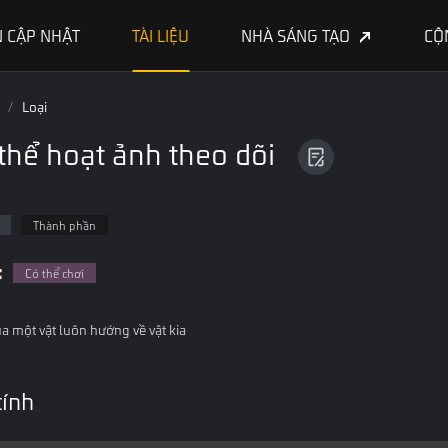
 CẬP NHẬT
TÀI LIỆU
NHÀ SÁNG TẠO
CỘ
/
Loại
thể hoạt ảnh theo dõi
Thành phần
:
Có thể chơi
a một vật luôn hướng về vật kia
tính