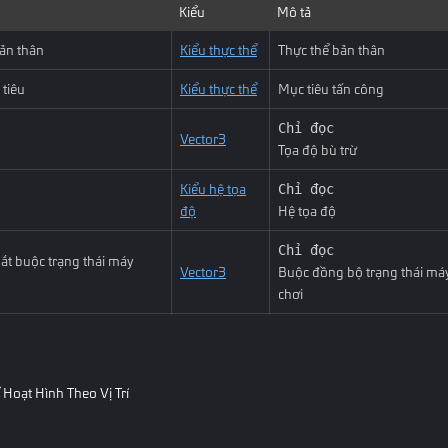
Kiểu
Mô tả
ản thân
Kiểu thực thể
Thực thể bản thân
tiêu
Kiểu thực thể
Mục tiêu tấn công
Chỉ đọc
Vector3
Tọa độ bù trừ
Kiểu hệ tọa
Chỉ đọc
độ
Hệ tọa độ
Chỉ đọc
ắt buộc trạng thái máy
Vector3
Buộc đồng bộ trạng thái máy
chơi
 Hoạt Hình Theo Vị Trí