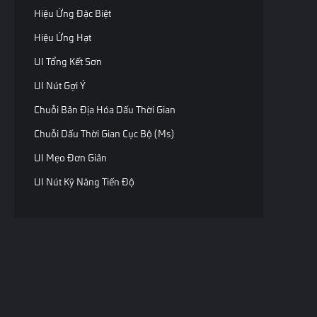
Hiệu Ứng Đặc Biệt
Hiệu Ứng Hạt
UI Tổng Kết Sơn
UI Nút Gợi Ý
Chuỗi Bản Địa Hóa Dấu Thời Gian
Chuỗi Dấu Thời Gian Cục Bộ (ms)
UI Mẹo Đơn Giản
UI Nút Kỹ Năng Tiến Độ
Thành Phần Thực Thể Minimap
Thành Phần Thực Thể Biểu Tượng Minimap
Thành Phần Thực Thể Pixel Minimap
Phần Khung Xương
Bản qu
Điều Khiển Cho Bộ Phận Xương
lưu.