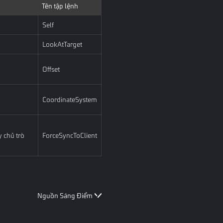
Tên tập lệnh
Self
LookAtTarget
Offset
CoordinateSystem
 chủ trò
ForceSyncToClient
Nguồn Sáng Điểm