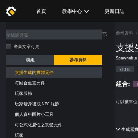
可排名實體元件
首頁
教學中心
更新日誌
可得分實體元件
隊伍實體元件
參考資料
/
可戰鬥實體元件
支援
廢棄文章可見
可增益
Spawnable
模組
參考資料
生成器實體元件
STD 庫
支援生成的實體元件
組合:
每回合重置元件
玩家服飾
可以被單位
玩家變身後或 NPC 服飾
個人資料圖片小工具
可公式化屬性之實體元件
生成器
玩家