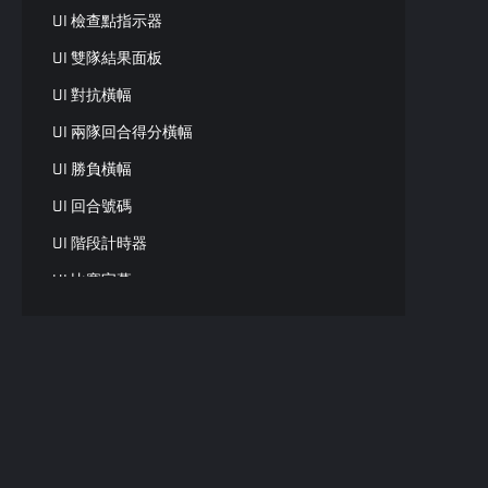
UI 檢查點指示器
UI 雙隊結果面板
UI 對抗橫幅
UI 兩隊回合得分橫幅
UI 勝負橫幅
UI 回合號碼
UI 階段計時器
UI 比賽字幕
UI 兩隊資訊
UI 隊伍比賽資訊
UI 雙隊排行榜
UI 多隊排行榜
UI 圖標通知