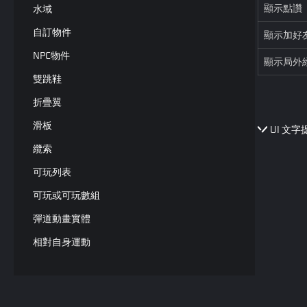
顯示點讚
水域
自訂物件
顯示加好
NPC物件
顯示局外
雙跳鞋
折疊翼
滑板
UI 文字
纜索
可玩列表
可玩或可玩數組
彈道動畫實體
相對自身運動
相對自身每幀運動
位置跟隨動畫實體