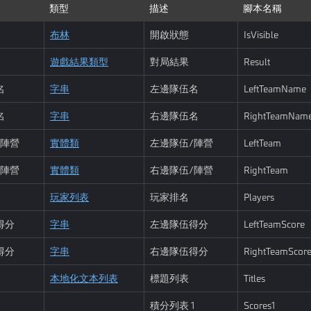
類型
描述
腳本名稱
布林
開啟狀態
IsVisible
遊戲結果類型
對局結果
Result
名
字串
左邊隊伍名
LeftTeamName
名
字串
右邊隊伍名
RightTeamNam
/陣營
實體類
左邊隊伍/陣營
LeftTeam
/陣營
實體類
右邊隊伍/陣營
RightTeam
玩家列表
玩家排名
Players
得分
字串
左邊隊伍得分
LeftTeamScore
得分
字串
右邊隊伍得分
RightTeamScor
本地化文本列表
標題列表
Titles
1
積分列表 1
Scores1