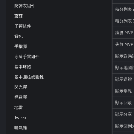
防彈衣組件
積分列表 
蘑菇
積分列表 
子彈組件
獲勝 MVP
背包
失敗 MVP
手榴彈
顯示對局
冰凍手雷組件
基本球體
顯示地圖
基本圓柱或圓錐
顯示送禮
閃光彈
顯示舉報
煙霧彈
顯示回放
地雷
顯示分享
Tween
顯示回到
噴氣鞋