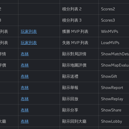
2
積分列表 2
Scores2
3
積分列表 3
Scores3
 列表
玩家列表
獲勝 MVP 列表
WinMVPs
 列表
玩家列表
失敗 MVP 列表
LoseMVPs
詳情
布林
顯示對局詳情
ShowMatchDeta
評價
布林
顯示地圖評價
ShowMapEvalu
布林
顯示送禮
ShowGift
布林
顯示舉報
ShowReport
布林
顯示回放
ShowReplay
布林
顯示分享
ShowShare
大廳
布林
顯示回到大廳
ShowLobby