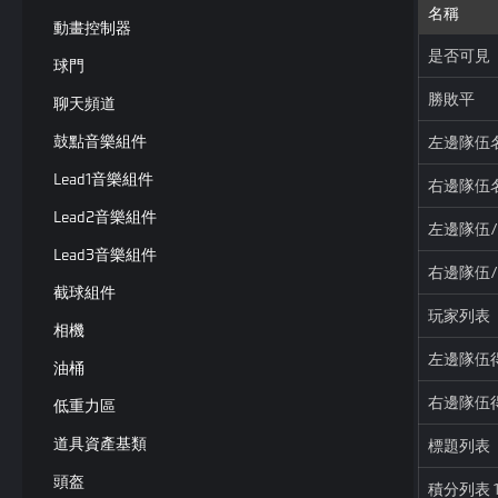
名稱
動畫控制器
是否可見
球門
勝敗平
聊天頻道
鼓點音樂組件
左邊隊伍
Lead1音樂組件
右邊隊伍
Lead2音樂組件
左邊隊伍
Lead3音樂組件
右邊隊伍
截球組件
玩家列表
相機
左邊隊伍
油桶
右邊隊伍
低重力區
道具資產基類
標題列表
頭盔
積分列表 