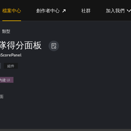
檔案中心
創作者中心
社群
加入我們
類型
 雙隊得分面板
ScorePanel
組件
內建 UI
面