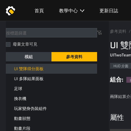
貨幣
首頁
教學中心
更新日誌
錢包
單位生成器元件
參考資料
/
硬幣生成器組件
UI
廢棄文章可見
錢包介面組件
UITwoTeam
模組
參考資料
UI 文字提示
HUD 介面
UI 雙隊得分面板
組合:
UI 多隊結果面板
足球
兩隊結算介
換衣機
玩家變身伪裝組件
屬性
動畫狀態
動畫片段