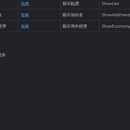
布林
顯示點讚
ShowLike
友
布林
顯示加好友
ShowAddFrien
經濟
布林
顯示局外經濟
ShowEcconom
提示