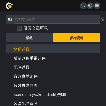
行為樹自訂節點
冰牆生成器
參考資料
/
類型
投擲物道具基類
廢棄文章可見
榴彈道具
榴彈發射器
模組
參考資料
HandCannon
弓箭道具
物品
組件
榴彈道具
反制冰牆手雷組件
組合:
投擲物道具基類
配件道具
投擲物道具
音效實體組件
音效實體列表
最後一頁
下一頁
SoundEntity或SoundEntity數組
裝備配件道具