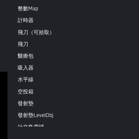
整數Map
計時器
飛刀（可拾取）
飛刀
醫療包
吸入器
水平線
服務條款
隱私政策
空投箱
條款及細則
發射墊
發射墊LevelObj
版權所有 © Garena Online，保留一切權利。各商標權
歸屬其商標所有權人擁有。
社交島雪球
動畫觸發器