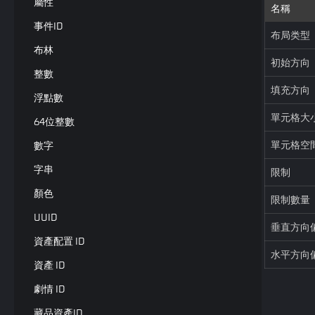
屬性
名稱
事件ID
布局类型
布林
初始方向
整數
填充方向
浮點數
單元格大
64位整數
單元格空
數字
字串
限制
顏色
限制數量
UUID
垂直方向
資產配置 ID
水平方向
資產 ID
劇情 ID
藏品資產ID