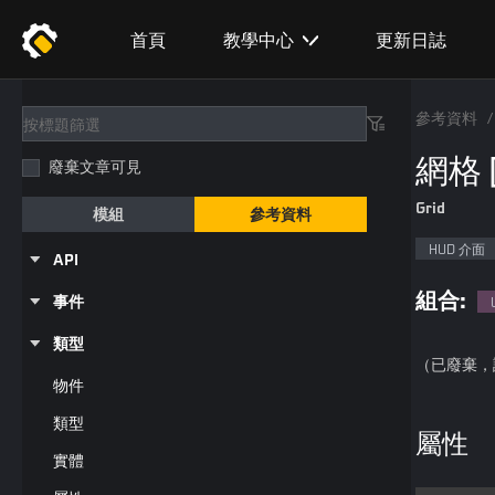
首頁
教學中心
更新日誌
參考資料
/
網格 
廢棄文章可見
Grid
模組
參考資料
HUD 介面
API
組合:
事件
類型
（已廢棄，
物件
類型
屬性
實體