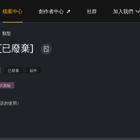
檔案中心
創作者中心
社群
加入我們
類型
[已廢棄]
已廢棄
組件
UI 面板
請勿使用）