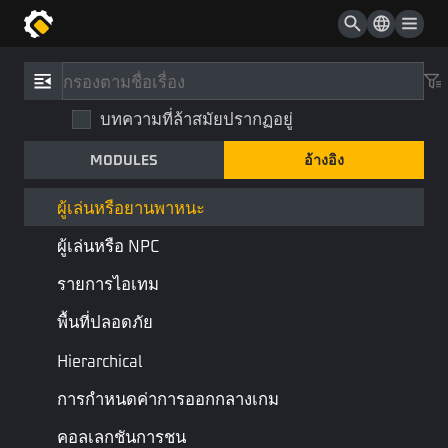
UI ของหน้าจอแสดงข้อมูล
UI เข็มทิศ
อ้างอิง
/
ประเภท
UI ป้ายบอกข้อมูลของรอบ
บทความที่ล้าสมัยปรากฏอยู่
ผู้เล่นหรือยานพาหนะ
UI ป้ายบอกผลลัพธ์ของรอบ
MODULES
อ้างอิง
PlayerOrVehicle
UI ตามหลอดพลังชีวิต
ผู้เล่น
ประเภทพื้นฐาน
ผู้เล่นหรือยานพาหนะ
ผู้เล่นหรือ NPC
นามแฝงสำหรับเอนทิตีผู้เล่นและประเภทเอนทิตียานพาหนะ
รายการไอเทม
API
พื้นที่ปลอดภัย
Hierarchical
ชื่อ
คำอธิบาย
การกำหนดค่าการออกกลางเกม
เทเลพอต
เทเลพอร์ตเป้าหมายไปยังตำแหน่งที่ระบุ
คอลเลกชันการชน