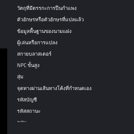
หน้าสุดท้าย
หน้าถัดไป
วัตถุที่มีตรรกะการปืนกำแพง
ตัวอักษรหรือตัวอักษรที่แปลแล้ว
ข้อมูลพื้นฐานของนามแฝง
ผู้เล่นหรือการแปลง
สกายบลาสเตอร์
NPC ขั้นสูง
เงื่อนไขการบริการ
สุ่ม
นโยบายความเป็นส่วนตัว
จุดทางผ่านเส้นทางโค้งที่กำหนดเอง
ข้อกำหนดและเงื่อนไข
รหัสบัญชี
สงวนลิขสิทธิ์ © Garena Online. เครื่องหมายการค้า
รหัสสถานะ
เป็นกรรมสิทธิ์ของเจ้าของเครื่องหมาย ขอสงวนสิทธิ์ทุก
ประการ
กลุ่ม
เส้นทางโค้งที่กำหนดเอง