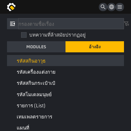
รหัสแอสเซ็ส
รหัสพล็อต
อ้างอิง
/
ประเภท
รหัสชุดเก็บข้อมูล
บทความที่ล้าสมัยปรากฏอยู่
รหัสสกินอาวุธ
รหัสไอเทม
MODULES
อ้างอิง
WeaponSkinID
รหัสวัตถุในด่าน
คอลเลกชัน
ประเภทพื้นฐาน
รหัสสกินอาวุธ
รหัสเครื่องแต่งกาย
รหัสสกินอาวุธ
รหัสสกินกระเป๋าเป๋
หน้าสุดท้าย
หน้าถัดไป
รหัสโมเดลมนุษย์
รายการ (List)
เทมเพลตรายการ
แผนที่