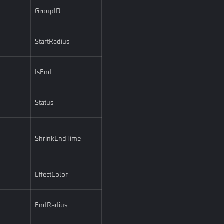
GroupID
StartRadius
IsEnd
Status
ShrinkEndTime
EffectColor
EndRadius