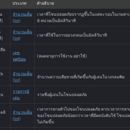
ประเภท
คำอธิบาย
้น
จำนวนเต็ม
เวลาที่โซนปลอดภัยปรากฏขึ้นในแต่ละรอบในเกมค่าเริ
ี)
(Int)
0 หน่วยเป็นมิลลิวินาที
ว
จำนวนเต็ม
เวลาที่ใช้ในการย่อวงกลมเป็นมิลลิวินาที
ี)
(Int)
สีย
เลข
(หมดอายุการใช้งาน อย่าใช้)
ทศนิยม
ีย
จำนวนเต็ม
จำนวนความเสียหายที่เกิดขึ้นกับผู้เล่นในวงกลมพิษ
(Int)
รายการผู้
ล่น
รายชื่อผู้เล่นในโซนปลอดภัย
เล่น
เวลาการหายตัวไปของโซนปลอดภัย หากเวลาการหาย
ิลลิ
จำนวนเต็ม
ของโซนปลอดภัยน้อยกว่าเวลาที่มีผลบังคับใช้ โซนป
(Int)
ไม่เกิดขึ้น