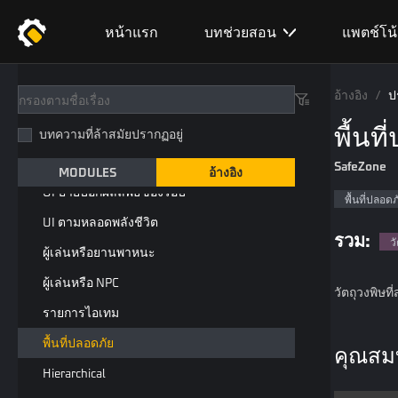
ระดับของวัตถุแท่นปล่อยตัว
หน้าแรก
บทช่วยสอน
แพตช์โน
แผ่นเกาะสังคมแบบลูกบอลหิมะ
ทริกเกอร์แอนิเมชั่น
อ้างอิง
/
ป
UI ของหน้าจอแสดงข้อมูล
พื้นท
UI เข็มทิศ
บทความที่ล้าสมัยปรากฏอยู่
UI ป้ายบอกข้อมูลของรอบ
SafeZone
MODULES
อ้างอิง
UI ป้ายบอกผลลัพธ์ของรอบ
พื้นที่ปลอดภ
UI ตามหลอดพลังชีวิต
รวม:
ว
ผู้เล่นหรือยานพาหนะ
ผู้เล่นหรือ NPC
วัตถุวงพิษท
รายการไอเทม
พื้นที่ปลอดภัย
คุณสมบ
Hierarchical