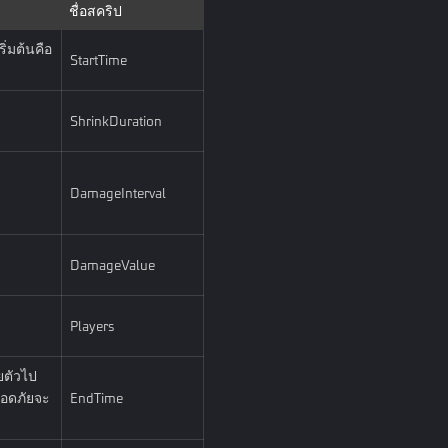
ชื่อสคริป
่มต้นคือ
StartTime
ShrinkDuration
DamageInterval
DamageValue
Players
ตัวไป
ลอดภัยจะ
EndTime