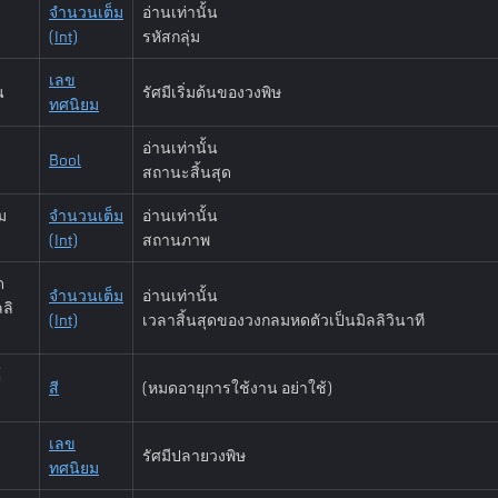
จำนวนเต็ม
อ่านเท่านั้น
(Int)
รหัสกลุ่ม
เลข
น
รัศมีเริ่มต้นของวงพิษ
ทศนิยม
อ่านเท่านั้น
Bool
สถานะสิ้นสุด
ม
จำนวนเต็ม
อ่านเท่านั้น
(Int)
สถานภาพ
ด
จำนวนเต็ม
อ่านเท่านั้น
ลลิ
(Int)
เวลาสิ้นสุดของวงกลมหดตัวเป็นมิลลิวินาที
์
สี
(หมดอายุการใช้งาน อย่าใช้)
เลข
รัศมีปลายวงพิษ
ทศนิยม