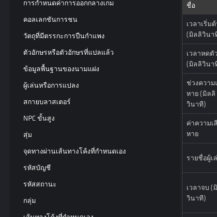
การกำหนดค่าการออกกลางเกม
ชื่อ
คอลเลกชันการชน
เวลาเริ่มต
(มิลลิวินาท
วัตถุที่มีตรรกะการปืนกำแพง
ตัวอักษรหรือตัวอักษรที่แปลแล้ว
เวลาหดตั
(มิลลิวินาท
ข้อมูลพื้นฐานของนามแฝง
ช่วงความเ
ผู้เล่นหรือการแปลง
หาย (มิลลิ
สกายบลาสเตอร์
วินาที)
NPC ขั้นสูง
ค่าความเส
หาย
สุ่ม
จุดทางผ่านเส้นทางโค้งที่กำหนดเอง
รายชื่อผู้เ
รหัสบัญชี
รหัสสถานะ
เวลาจบ (ม
วินาที)
กลุ่ม
เส้นทางโค้งที่กำหนดเอง