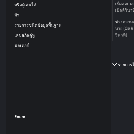
เริ่มลดเว
หรือผู้เล่นได้
(มิลลิวินาท
ม้า
ช่วงความเ
รายการชนิดข้อมูลพื้นฐาน
หาย (มิลลิ
วินาที)
เลขสกิลคู่หู
ฟิลเตอร์
รายการ
Enum