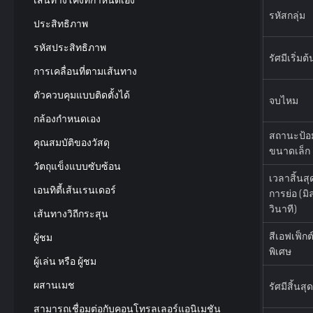
รหัสกลุ่ม
ประสิทธิภาพ
รหัสประสิทธิภาพ
รัศมีเริ่มต้
การเคลื่อนที่ตามเส้นทาง
ตัวควบคุมแบบติดตั้งได้
จบไหม
กล้องกำหนดเอง
สถานะป้อ
คุณสมบัติของวัสดุ
ขนาดเล็ก
วัตถุแข็งแบบซับซ้อน
เวลาสิ้นสุ
เอนทิตี้เส้นเรนเดอร์
การย่อ (มิ
วินาที)
เส้นทางวิถีกระสุน
สีเอฟเฟ็กต
ผู้ชม
พิเศษ
ผู้เล่น หรือ ผู้ชม
ผสานเมช
รัศมีสิ้นสุด
สามารถเชื่อมต่อกับคอนโทรลเลอร์แอนิเมชัน