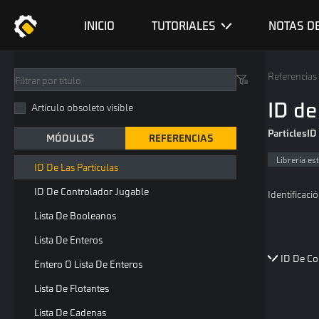
ID De Recurso De IU Personalizada
INICIO
TUTORIALES
NOTAS D
ID De Audio
ID De CSV
Referencias
ID De Efecto
ID de
Artículo obsoleto visible
ID De Árbol De Comportamiento
ParticlesID
MÓDULOS
REFERENCIAS
ID De Controlador De Animación
Librería est
ID De Las Partículas
ID De Controlador Jugable
Identificaci
Lista De Booleanos
Lista De Enteros
ID De Co
Entero O Lista De Enteros
Lista De Flotantes
Lista De Cadenas