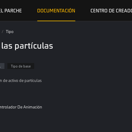
EL PARCHE
DOCUMENTACIÓN
CENTRO DE CREAD
/
Tipo
 las partículas
.
Tipo de base
ón de activo de partículas
ntrolador De Animación