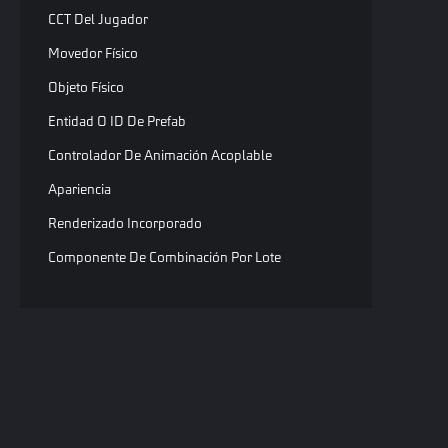
CCT Del Jugador
Movedor Físico
Objeto Físico
Entidad O ID De Prefab
Controlador De Animación Acoplable
Apariencia
Renderizado Incorporado
Componente De Combinación Por Lote
Componente De Renderizado Personalizado
Componente Que Pode Ser Alvo
Componente Assistente Para Mira
Contenedor
Copyri
Mochila Del Jugador
Todos 