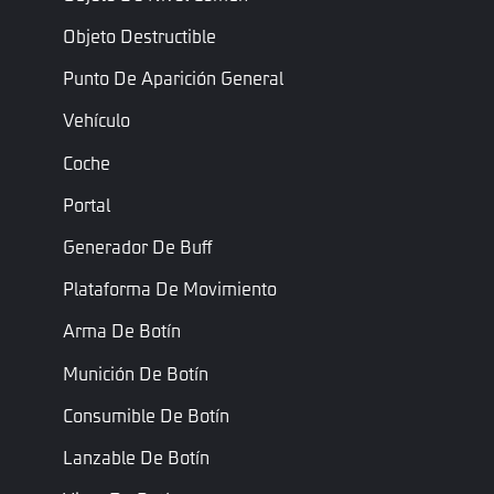
se cerrará.
Objeto Destructible
Si es
Punto De Aparición General
verdadero,
Mostrar
se
Vehículo
Granada de
Boolean
mostrará,
ShowDefenceGrenade
Defensa
de lo
Coche
contrario,
Portal
se cerrará.
Generador De Buff
Si es
verdadero,
Plataforma De Movimiento
se
Mostrar
Boolean
mostrará,
ShowSprint
Sprint
Arma De Botín
de lo
contrario,
Munición De Botín
se cerrará.
Consumible De Botín
Lanzable De Botín
Página Anterior
Siguiente Página