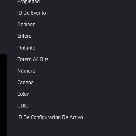
Propiedad
ID De Evento
Boolean
Entero
Flotante
Entero 64 Bits
Número
Términos de servicio
Política de privacidad
Cadena
Términos y condiciones
Color
UUID
Copyright © Garena Online. Las marcas comerciales 
pertenecen a sus respectivos propietarios. Todos los 
ID De Configuración De Activo
derechos reservados.
ID De Activo