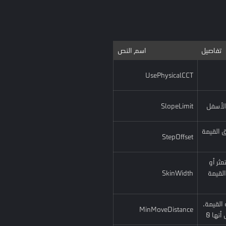
تفاصيل
اسم النص
UsePhysicalCCT
الأسفل
SlopeLimit
ق القيمة
StepOffset
ثر أو
القيمة
SkinWidth
القيمة.
MinMoveDistance
نها 0