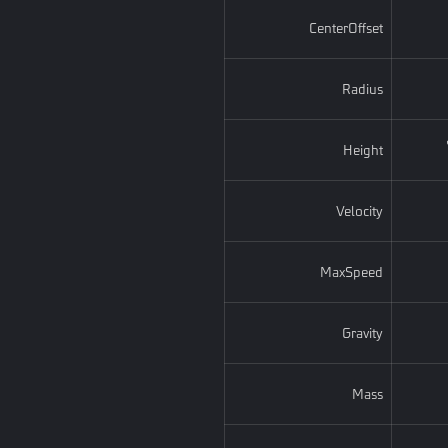
CenterOffset
Radius
Height
Velocity
MaxSpeed
Gravity
Mass