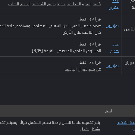
فع
عدد
كمية القوة المطبقة عندما تدفع الشخصية الجسم الصلب
ة
عشري
قراءة فقط
بولياني
صحيح عندما يلامس الجزء السفلي المصادم، ويستخدم عادة لتحديد
للأرض
كان اللاعب على الأرض
عدد
قراءة فقط
صحيح
المستوى المادي المخصص، القيمة [0,15]
دوران
قراءة فقط
بولياني
هل يتبع دوران الجاذبية
اسم
ة التحكم
يتم تشغيله عندما تلمس وحدة تحكم المشغل كيانًا، وسيتم تشغ
ة
بشكل نشط.