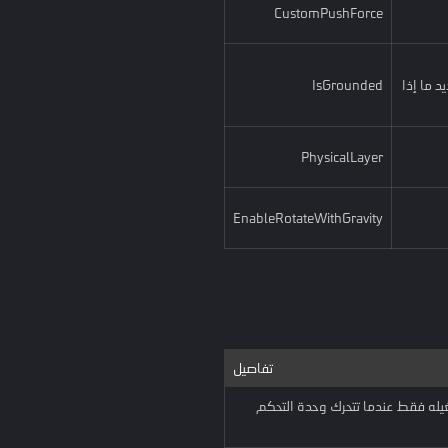
CustomPushForce
 ما إذا
IsGrounded
PhysicalLayer
EnableRotateWithGravity
تفاصيل
يله فقط عندما تتحرك وحدة التحكم