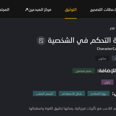
احظات التصحيح
التوثيق
مركز المبدعين
المجت
نوع
 التحكم في الشخصية
CharacterCo
مكون
للإضافة:
عنصر مخصص
كيان
:
جهاز التصادم
شكل الاصطدام
الجسم الصلب
 اللاعب مع تأثيرات فيزيائية، يمكنها تطبيق القوة واستقبالها