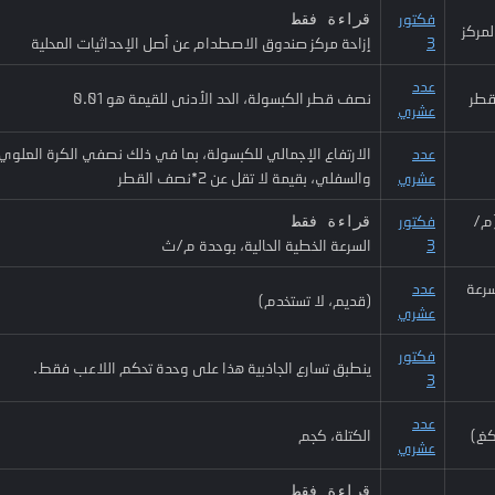
فكتور
قراءة فقط
لمركز
3
إزاحة مركز صندوق الاصطدام عن أصل الإحداثيات المحلية
عدد
قطر
نصف قطر الكبسولة، الحد الأدنى للقيمة هو 0.01
عشري
عدد
الارتفاع الإجمالي للكبسولة، بما في ذلك نصفي الكرة العلوي
عشري
والسفلي، بقيمة لا تقل عن 2*نصف القطر
(م/
فكتور
قراءة فقط
3
السرعة الخطية الحالية، بوحدة م/ث
رعة
عدد
(قديم، لا تستخدم)
عشري
فكتور
ينطبق تسارع الجاذبية هذا على وحدة تحكم اللاعب فقط.
3
عدد
كغ)
الكتلة، كجم
عشري
قراءة فقط