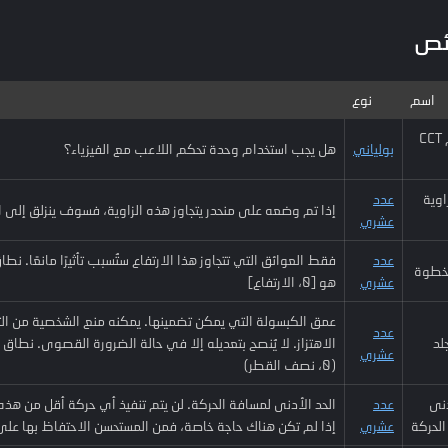
ئص
اسم
نوع
استخدام CCT
بولياني
هل يجب استخدام وحدة تحكم اللاعب مع الفيزياء؟
وية
عدد
إذا تم وضعه على منحدر يتجاوز هذه الزاوية، فسوف ينزلق إلى 
عشري
عدد
فقط العوائق التي تتجاوز هذا الارتفاع ستُسبب تأثيرًا مانعًا. نطا
لخطوة
عشري
هو [0، الارتفاع]
عمق الكبسولة التي يمكن تضمينها. يمكنه منع الشخصية من التع
عدد
لد
الاهتزاز. لا يُنصح بتعديله إلا في حالة الضرورة القصوى. نطاق 
عشري
(0، نصف القطر)
دنى
عدد
الحد الأدنى لمسافة الحركة. لن يتم تنفيذ أي حركة أقل من هذه 
الحركة
عشري
إذا لم تكن هناك حاجة خاصة، فمن المستحسن الاحتفاظ بها على أ