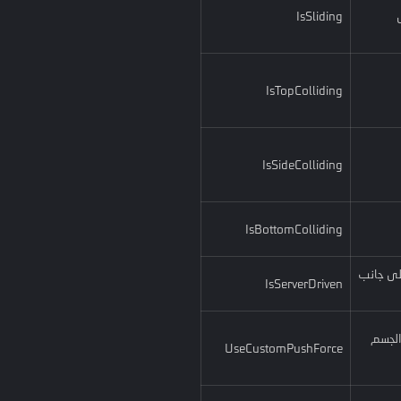
IsSliding
IsTopColliding
IsSideColliding
IsBottomColliding
على جانب
IsServerDriven
الجسم
UseCustomPushForce