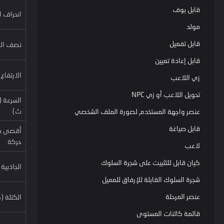
قابل بوف
انحراف ا
مولد
قابل تفعيل
نصف ال
قابل إعادة تعيين
الارتفاع
زي اللاعب
تحويل اللاعب أو زي NPC
السرعة 
ث)
عنصر واجهة المستخدم لصورة الملف الشخصي
قابل صياغة
أقصى س
حركة
لاعب
كيان قابل للتثبيت على شجرة السلوك
الجاذبية
شجرة السلوك القابلة للإرفاق للعميل
عنصر المرحلة
الكتلة (
قائمة كائنات المستوى