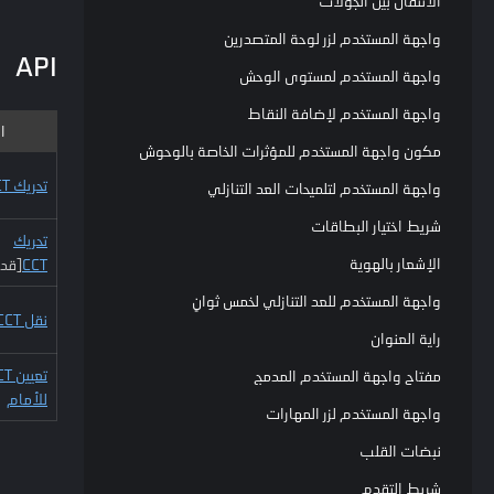
الانتقال بين الجولات
واجهة المستخدم لزر لوحة المتصدرين
API
واجهة المستخدم لمستوى الوحش
واجهة المستخدم لإضافة النقاط
ا
مكون واجهة المستخدم للمؤثرات الخاصة بالوحوش
تحريك CCT
واجهة المستخدم لتلميحات العد التنازلي
شريط اختيار البطاقات
تحريك
الإشعار بالهوية
CCT
[قد
واجهة المستخدم للعد التنازلي لخمس ثوانٍ
نقل CCT
راية العنوان
تعيين
مفتاح واجهة المستخدم المدمج
للأمام
واجهة المستخدم لزر المهارات
نبضات القلب
شريط التقدم