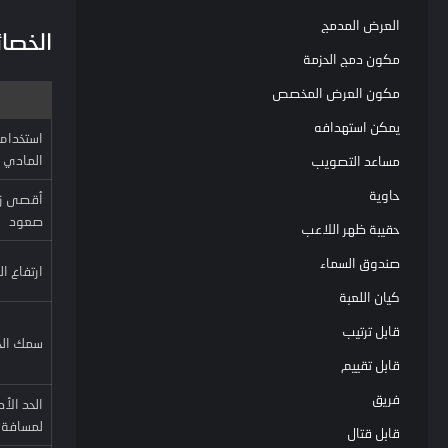
العرض المدمج
الخصا
مكون دمج الحزمة
مكون العرض المخصص
يمكن استهدافه
المادي
مساعد التصويب
حاوية
أقصى زا
صعود
حقيبة ظهر اللاعب
صندوق السماء
ارتفاع ا
كيان اللعبة
قابل ترتيب
سمك الج
قابل تقييم
فريق
الحد الأ
لمسافة 
قابل قتال