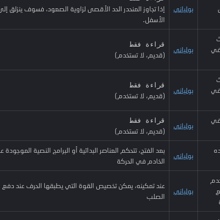
بولياني
إذا تجاوز المنحدر الحد الأقصى لزاوية الصعود، فسوف ينزلق إلى
الأسفل.
ث
قراءة فقط
في
بولياني
(قديم، لا تستخدم)
ث
قراءة فقط
في
بولياني
(قديم، لا تستخدم)
في
قراءة فقط
بولياني
(قديم، لا تستخدم)
ه
بعد الفتح، تتحكم العناصر البدائية أو البرامج النصية الموجودة 
بولياني
الخادم في الحركة
دم
عند تمكينه، يمكن تخصيص القوة التي يطبقها الحرف عند دفع 
ع
بولياني
الصلب