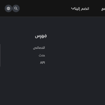
مع
انضم إلينا
فِهرِس
الخصائص
حدث
API