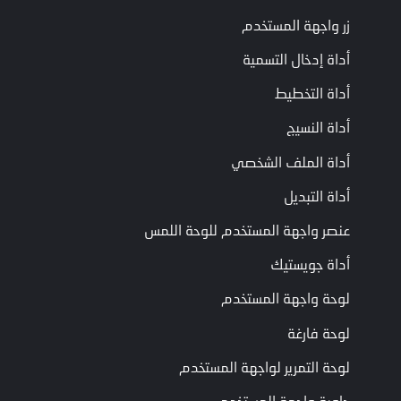
إذا كانت حالة الفتح
زر واجهة المستخدم
مرئي
بولياني
صحيحة، فسيتم عرضها،
IsVisible
وإلا فسيتم إغلاقها.
أداة إدخال التسمية
الاسم
سلسلة
الاسم
Name
أداة التخطيط
القيمة
عدد
أداة النسيج
قيمة التقدم الحالية
CurrentValue
الحالية
صحيح
أداة الملف الشخصي
القيمة
عدد
الحد الأقصى لقيمة
MaxValue
أداة التبديل
القصوى
صحيح
التقدم
عنصر واجهة المستخدم للوحة اللمس
إحداثيات الشاشة،
فكتور
الانحراف
الافتراضي هو
Offset
3
أداة جويستيك
Vector3(0)
لوحة واجهة المستخدم
طول شريط التقدم.
القيمة الافتراضية الحالية
لوحة فارغة
عدد
الطول
هي طول واجهة
Length
صحيح
المستخدم في النموذج
لوحة التمرير لواجهة المستخدم
الجاهز.
حاوية واجهة المستخدم