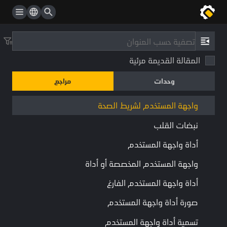
راية العنوان
مفتاح واجهة المستخدم المدمج
مراجع
/
نوع
واجهة المستخدم لزر المهارات
المقالة القديمة مرئية
واجهة المستخدم لشريط الصحة
نبضات القلب
وحدات
مراجع
UIHealthBar
شريط التقدم
HUD
مكون
واجهة المستخدم لشريط الصحة
نبضات القلب
جمع:
واجهة المستخدم المدمجة
أداة واجهة المستخدم
شريط الصحة
واجهة المستخدم المخصصة أو أداة
أداة واجهة المستخدم الفارغ
الخصائص
صورة أداة واجهة المستخدم
اسم
نوع
تفاصيل
اسم النص
تسمية أداة واجهة المستخدم