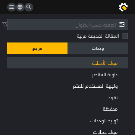
وحش
عنصر متجر
مراجع
/
نوع
رف متجر
المقالة القديمة مرئية
مولد الأسلحة
متجر
وحدات
مراجع
WeaponGenerator
سلاح
قتال
مكون
مولد الأسلحة
حاوية العناصر
جمع:
حاوية
سلاح
تحويل
قابل تفعيل
واجهة المستخدم للمتجر
مولد الأسلحة
نقود
محفظة
الخصائص
توليد الوحدات
اسم
نوع
تفاصيل
اسم النص
مولد عملات