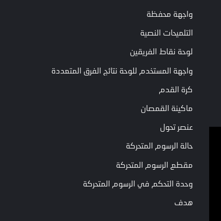
قراءة فقط
واجهة محفظة
عدد
نوع السلاح
WeaponType
النوع الرئيسي من
صحيح
السلاح
التلميحات النصية
قراءة فقط
لوحة نقاط الفريقين
نوع السلاح
عدد
WeaponSubType
نوع السلاح
الفرعي
صحيح
واجهة المستخدم للوحة نتائج الفرق المتعددة
الفرعي
كرة القدم
الصفحة الأخيرة
الصفحة التالية
ماكينة القمصان
عنصر تحول
حالة الرسوم المتحركة
شروط الخدمة
سياسة الخصوصية
مقطع الرسوم المتحركة
الشروط والأحكام
وحدة التحكم في الرسوم المتحركة
حقوق الطبع والنشر © Garena Online. العلامات التجارية 
هدف
مملوكة لأصحابها المعنيين. جميع الحقوق محفوظة.
قناة الدردشة