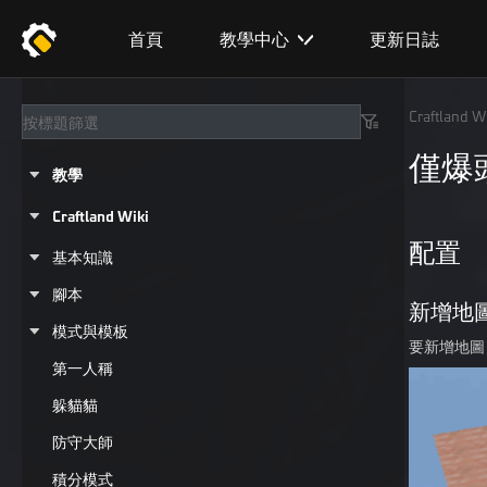
首頁
教學中心
更新日誌
Craftland Wi
僅爆
教學
Craftland Wiki
配置
基本知識
腳本
新增地
模式與模板
要新增地圖
第一人稱
躲貓貓
防守大師
積分模式