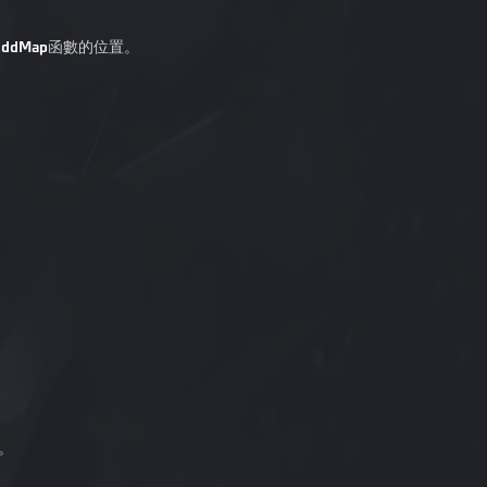
ddMap
函數的位置。
。