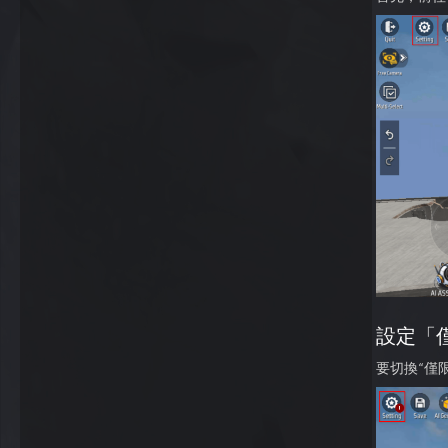
設定「
要切換“僅