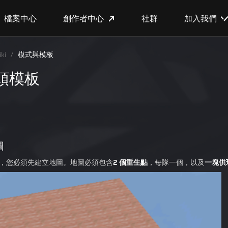
檔案中心
創作者中心
社群
加入我們
ki
/
模式與模板
頭模板
圖
，您必須先建立地圖。地圖必須包含
2 個重生點
，每隊一個，以及
一塊供