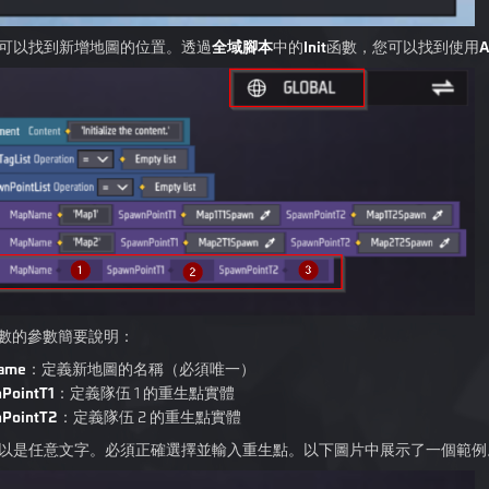
可以找到新增地圖的位置。透過
全域腳本
中的
Init
函數，您可以找到使用
A
 函數的參數簡要說明：
ame
：定義新地圖的名稱（必須唯一）
PointT1
：定義隊伍 1 的重生點實體
PointT2
：定義隊伍 2 的重生點實體
以是任意文字。必須正確選擇並輸入重生點。以下圖片中展示了一個範例