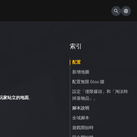
索引
配置
新增地圖
配置無限 Gloo 牆
設定「僅限爆頭」和「淘汰時
玩家站立的地面
。
掉落物品」。
腳本說明
全域腳本
遊戲開始時