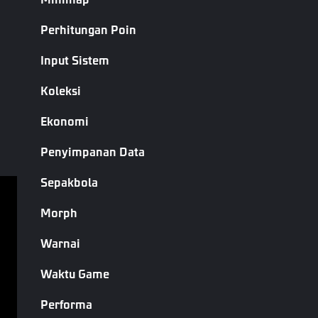
Formula
Absolut
Perhitungan Poin
Hapus
Input Sistem
Faktor
Hapus satu modifikasi properti yang dihitung
Properti
Koleksi
Formula
Ekonomi
Halaman Sebelumnya
Halaman Berikutnya
Penyimpanan Data
Sepakbola
Morph
Ketentuan Layanan
Kebijakan Privasi
Warnai
Syarat & Ketentuan
Waktu Game
Hak Cipta © Garena Online. Merek adalah milik 
Performa
masing-masing pemiliknya. Hak cipta dilindungi 