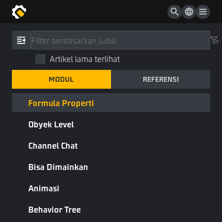
Pertarungan
Zona Aman
Modul
Artikel lama terlihat
Checkpoint
Formula Properti
MODUL
REFERENSI
HUD
Modul yang Diperlukan
Formula Properti
Komponen & Properti
Obyek Level
Channel Chat
Nama
Keterangan
Jenis Faktor Rumus
Rumus Atribut Jenis Faktor
Bisa Dimainkan
Properti
Atribut
Animasi
Jenis Modifikasi Properti
Modifikasi atribut
Behavior Tree