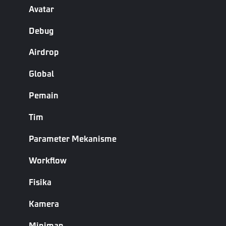
API
Avatar
Debug
Nama
Keterangan
Airdrop
Tambah
Menambahkan faktor perhitungan untuk atribut
Faktor
yang dapat dihitung. Atribut yang dapat dihitung
Global
Properti
akan menghitung hasil akhir melalui rumus yang
Formula
terdiri dari faktor-faktor.
Pemain
Hapus
Faktor
Menghapus semua faktor terhitung untuk semua
Tim
Properti
properti terhitung entitas target
Formula
Parameter Mekanisme
Atur
Workflow
Properti
Ubah properti
Formula
Fisika
Relatif
Kamera
Atur
Properti
Minimap
Tetapkan nilai properti yang dihitung