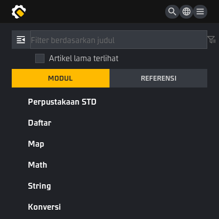
Modul
Artikel lama terlihat
Koleksi
MODUL
REFERENSI
Modul yang Dapat Dimuat
Perpustakaan STD
Komponen & Properti
Daftar
Map
Nama
Keterangan
ID Kulit Senjata
ID Skin Senjata
Math
ID Pakaian
ID Pakaian
String
ID Kulit Ransel
ID Skin Tas
Konversi