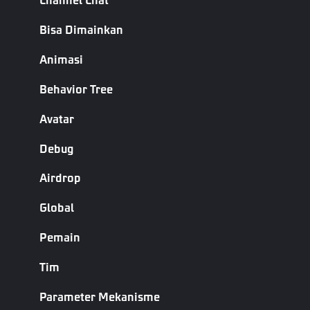
Informasi pakaian yang akan disimpan
Pemain.
saat pemain berubah menjadi karakter
Bisa Dimainkan
lain
Animasi
Senjata.ID Skin
ID Kulit Senjata
Ketika konfigurasi pemain diutamakan,
Behavior Tree
Senjata.Prioritas
konfigurasi kulit senjata pada pemain
Konfigurasi
mengesampingkan properti kulit
Avatar
Pemain
senjata dari senjata itu sendiri
Debug
ID kulit ransel, konfigurasi kulit ransel
Ransel.Kulit
itu sendiri.
Airdrop
Grenade.Kulit
Kulit
Global
Ketika konfigurasi pemain diutamakan,
Grenade.Prioritas
Pemain
konfigurasi kulit senjata pada pemain
Konfigurasi
mengesampingkan properti kulit
Pemain
Tim
senjata dari senjata itu sendiri
Parameter Mekanisme
Granat
Kulit