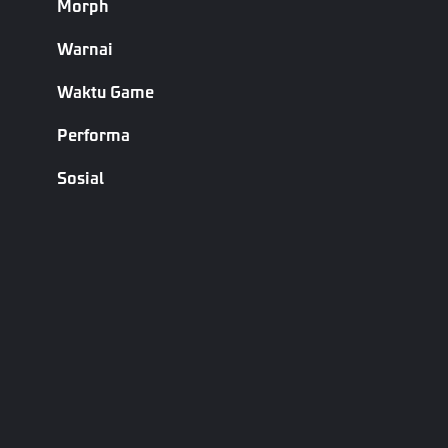
Morph
Jenis Slot Pakaian
Slot pakaian
Warnai
API
Waktu Game
Performa
Nama
Keterangan
Sosial
Mainkan
Menyebabkan unit target memainkan
Emote
ekspresi tindakan Emote satu kali
Menjeda/melanjutkan ekspresi tindakan
Jeda Emote
Emote unit
Dapatkan
Dapatkan ID pakaian pemain atau NPC target
Outfit
Atur Outfit
Tetapkan ID pakaian pemain atau NPC target
Mengembalikan pakaian default pemain
Reset Outfit
target, yang tidak dapat diterapkan pada NPC.