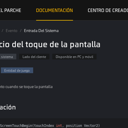
EL PARCHE
DOCUMENTACIÓN
CENTRO DE CREAD
/
Evento
/
Entrada Del Sistema
icio del toque de la pantalla
l sistema
Lado del cliente
Disponible en PC y móvil
Entidad de juego
ento cuando se toque la pantalla
ación
ScreenTouchBegin(touchIndex 
int