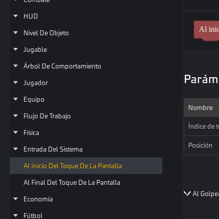
HUD
Al ini
Nivel De Objeto
Jugable
Árbol De Comportamiento
Parám
Jugador
Equipo
Nombre
Flujo De Trabajo
Índice de 
Física
Posición
Entrada Del Sistema
Al Inicio Del Toque De La Pantalla
Al Final Del Toque De La Pantalla
Al Golpe
Economía
Fútbol