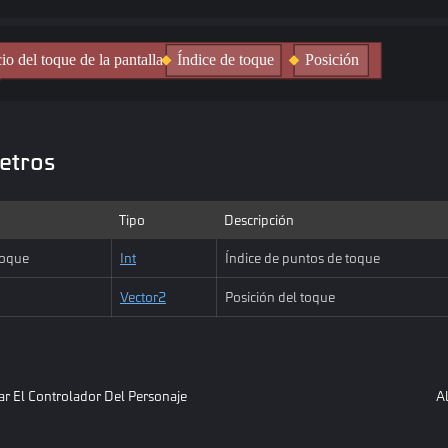
Índice de toque
cio del toque de la pantalla
Posición
etros
Tipo
Descripción
toque
Int
Índice de puntos de toque
Vector2
Posición del toque
ar El Controlador Del Personaje
Al