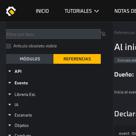
INICIO
TUTORIALES
NOTAS D
Referencias
Al in
Artículo obsoleto visible
MÓDULOS
REFERENCIAS
Entrada de
API
Dueño:
Evento
Inicia el ev
Librería Est.
IA
Declar
Escenario
Objetos
event On
Combate