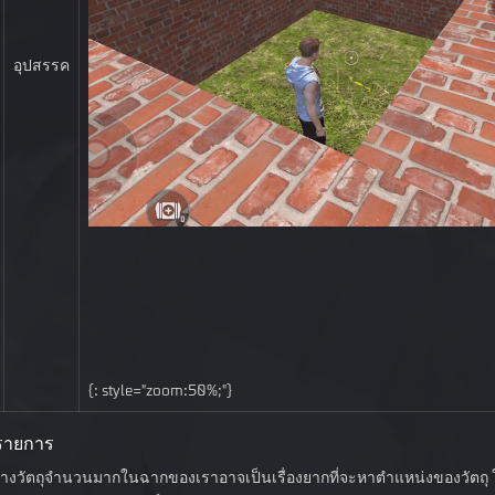
อุปสรรค
{: style="zoom:50%;"}
รรายการ
สร้างวัตถุจำนวนมากในฉากของเราอาจเป็นเรื่องยากที่จะหาตำแหน่งของวัตถุ