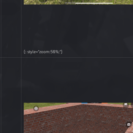
{: style="zoom:50%;"}