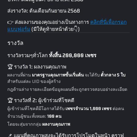
ส่งรางวัล: ต้นเดือนกันยายน 2568
👉 ส่งผลงานของคุณอย่างเป็นทางการ
คลิกที่นี่เพื่อกรอก
แบบฟอร์ม
(มีให้ดูท้ายหน้าด้วย👇)
รางวัล
รางวัลรวมๆทั่วโลก
ทั้งสิ้น 200,000 เพชร
🏆 รางวัล 1: ผลงานคุณภาพ
ผลงานที่ผ่าน
มาตรฐานคุณภาพขั้นเริ่มต้น
จะได้รับ
ตั๋วกลาง 5 ใบ
สำหรับแต่ละ UID ของผู้สร้าง
กฎด้านล่าง รายละเอียดข้อมูลแผนที่จะถูกตรวจสอบอย่างละเอียด
🏆 รางวัลที่ 2: ผู้เข้าร่วมที่โชคดี
ผู้เข้าร่วมที่โชคดีมีโอกาสได้รับ
เพชรจำนวน 1,000 เพชร
ต่อคน
จำนวนผู้ชนะทั้งหมด:
100 คน
โดยจะสุ่มจากกลุ่ม
ผลงานคุณภาพ
📌 แผนที่คุณภาพสูงจะได้รับการโปรโมตในหน้า คราฟ