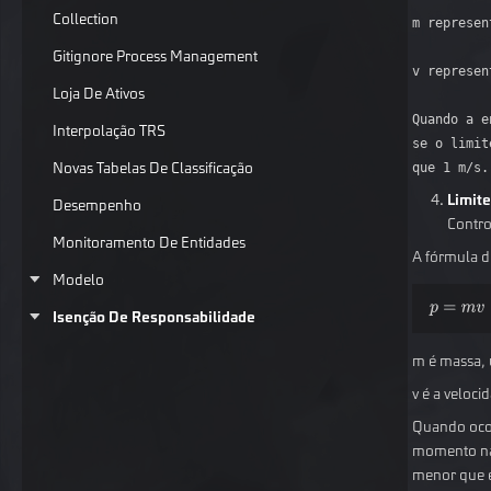
Collection
m represen
Gitignore Process Management
v represen
Loja De Ativos
Quando a e
Interpolação TRS
se o limit
Novas Tabelas De Classificação
Limit
Desempenho
Contro
Monitoramento De Entidades
A fórmula 
Modelo
Isenção De Responsabilidade
m é massa, 
v é a veloc
Quando ocor
momento na 
menor que e