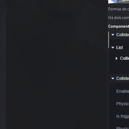
Formas de c
Há dois com
Componente