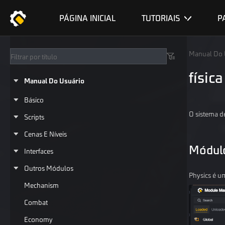
PÁGINA INICIAL
TUTORIAIS
P
Manual Do 
física
Manual Do Usuário
Básico
O sistema d
Scripts
Cenas E Níveis
Módulo
Interfaces
Outros Módulos
Physics é u
Mechanism
Combat
Economy