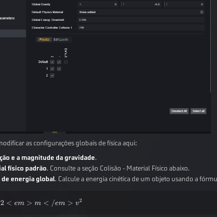
dificar as configurações globais de física aqui:
ção e a magnitude da gravidade
.
al físico padrão
. Consulte a seção Colisão - Material Físico abaixo.
 de energia global
. Calcule a energia cinética de um objeto usando a fórmu
E
k
=
1
/
2
<
e
m
>
m
<
/
e
m
>
v
2