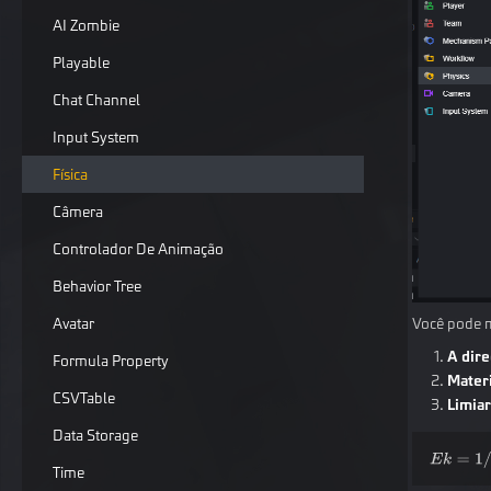
AI Zombie
Playable
Chat Channel
Input System
Física
Câmera
Controlador De Animação
Behavior Tree
Você pode mo
Avatar
A dire
Formula Property
Materi
CSVTable
Limiar
Data Storage
Time