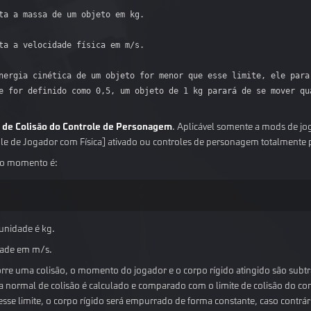
ta a massa de um objeto em kg.

ta a velocidade física em m/s.

nergia cinética de um objeto for menor que esse limite, ele parar
e for definido como 0,5, um objeto de 1 kg parará de se mover qua
e de Colisão do Controle de Personagem
. Aplicável somente a mods de j
le de Jogador com Física] ativado ou controles de personagem totalmente 
do momento é:
p
=
m
v
unidade é kg.
idade em m/s.
re uma colisão, o momento do jogador e o corpo rígido atingido são subtr
normal de colisão é calculado e comparado com o limite de colisão do co
sse limite, o corpo rígido será empurrado de forma constante, caso contrári