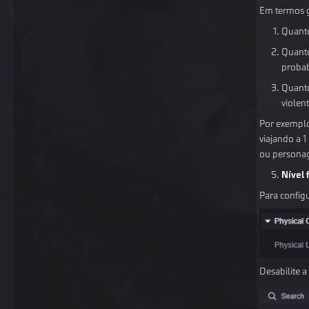
Em termos g
Quanto
Quanto
probab
Quanto
violen
Por exemplo
viajando a 
ou personag
Nível 
Para config
Desabilite a