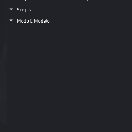
Scripts
Modo E Modelo
Este mapa foi suspenso. Você pode tentar
atualizar o mapa pra corrigir os problemas e
remover a suspensão.
Alguns jogadores podem notar um ponto de exclamação
vermelho no canto inferior direito do editor de mapas, indicando
que o mapa está banido, mas a função de edição permanece