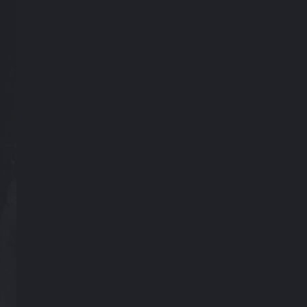
Revise e mande novamente. ou O nome
contém palavras impróprias. Revise e mande
novamente.
Alguns usuários encontram falhas de publicação no Craftland,
recebendo uma dica informando que o nome ou a descrição
contém vocabulário inadequado. A página inicial do editor de
mapas exibe informações detalhadas sobre cada mapa. Ajustar o
nome ou o conteúdo do mapa permitirá a publicação bem-
sucedida.