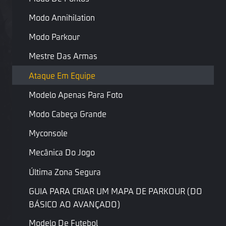
aniquilação”, “sistema econômico” e “operações táticas” e é o
Modo Annihilation
modelo de jogo mais próximo da experiência tradicional de tiro
tático no editor Craftland.
Modo Parkour
Mestre Das Armas
Ataque Em Equipe
Modelo Apenas Para Foto
Modo Cabeça Grande
Myconsole
Mecânica Do Jogo
Regras do modo
Última Zona Segura
Os jogadores são distribuídos em dois campos opostos
Em cada rodada, os jogadores derrotados são
GUIA PARA CRIAR UM MAPA DE PARKOUR (DO
eliminados diretamente, sem possibilidade de
BÁSICO AO AVANÇADO)
ressurreição
A condição para vencer uma rodada é eliminar todos os
Modelo De Futebol