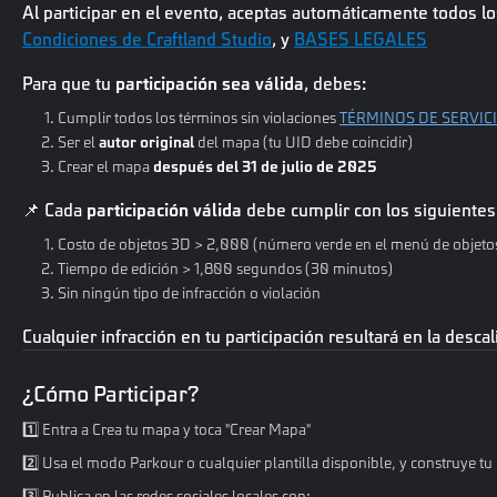
Al participar en el evento, aceptas automáticamente todos 
Condiciones de Craftland Studio
, y
BASES LEGALES
Para que tu
participación sea válida
, debes:
Cumplir todos los términos sin violaciones
TÉRMINOS DE SERVIC
Ser el
autor original
del mapa (tu UID debe coincidir)
Crear el mapa
después del 31 de julio de 2025
📌 Cada
participación válida
debe cumplir con los siguientes
Costo de objetos 3D > 2,000 (número verde en el menú de objetos
Tiempo de edición > 1,800 segundos (30 minutos)
Sin ningún tipo de infracción o violación
Cualquier infracción en tu participación resultará en la descal
¿Cómo Participar?
1️⃣ Entra a Crea tu mapa y toca "Crear Mapa"
2️⃣ Usa el modo Parkour o cualquier plantilla disponible, y construye t
3️⃣ Publica en las redes sociales locales con: