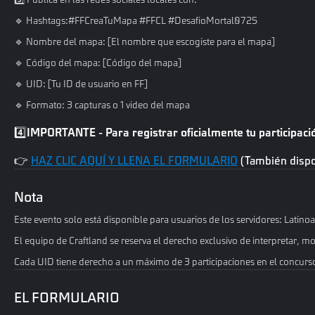
🔹 Hashtags:#FFCreaTuMapa #FFCL #DesafioMortal0725
🔹 Nombre del mapa: [El nombre que escogiste para el mapa]
🔹 Código del mapa: [Código del mapa]
🔹 UID: [Tu ID de usuario en FF]
🔹 Formato: 3 capturas o 1 video del mapa
4️⃣
IMPORTANTE - Para registrar oficialmente tu participaci
👉
HAZ CLIC AQUÍ Y LLENA EL FORMULARIO
(También dispon
Nota
Este evento solo está disponible para usuarios de los servidores: Latin
El equipo de Craftland se reserva el derecho exclusivo de interpretar, mo
Cada UID tiene derecho a un máximo de 3 participaciones en el concurs
EL FORMULARIO