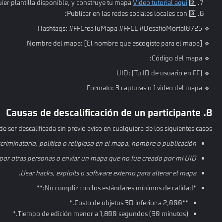
Video tutorial aqui
2️⃣ Usa el modo Parkour o cualquier plantilla disponible, y construye tu mapa
3️⃣ Publicar en las redes sociales locales con:
​ 🔹 Hashtags: #FFCreaTuMapa #FFCL #DesafioMortal0725
​ 🔹 Nombre del mapa: [El nombre que escogiste para el mapa]
​ 🔹 Código del mapa:
​ 🔹 UID: [Tu ID de usuario en FF]
​ 🔹 Formato: 3 capturas o 1 video del mapa
8. Causas de descalificación de un participante
ser descalificada sin previo aviso en cualquiera de los siguientes casos:*
scriminatorio, político o religioso en el mapa, nombre o publicación.
or otras personas o enviar un mapa que no fue creado por mi UID.
Usar hacks, exploits o software externo para alterar el mapa.
*No cumplir con los estándares mínimos de calidad:**
**Costo de objetos 3D inferior a 2,000.*
Tiempo de edición menor a 1,800 segundos (30 minutos).*