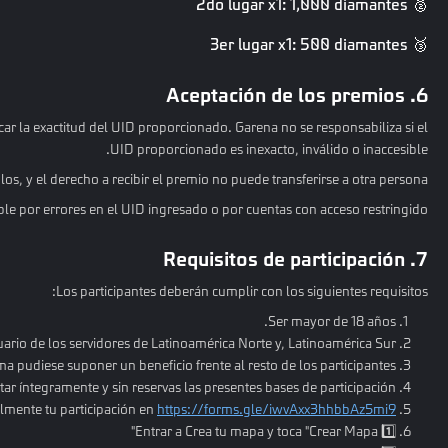
🥈 2do lugar x1: 1,000 diamantes
🥉 3er lugar x1: 500 diamantes
6. Aceptación de los premios
ar la exactitud del UID proporcionado. Garena no se responsabiliza si el
UID proporcionado es inexacto, inválido o inaccesible.
os, y el derecho a recibir el premio no puede transferirse a otra persona.
le por errores en el UID ingresado o por cuentas con acceso restringido
7. Requisitos de participación
Los participantes deberán cumplir con los siguientes requisitos:
Ser mayor de 18 años.
uario de los servidores de Latinoamérica Norte y, Latinoamérica Sur.
ma pudiese suponer un beneficio frente al resto de los participantes.
ar íntegramente y sin reservas las presentes bases de participación.
almente tu participación en
https://forms.gle/iwvAxx3hhbbAz5mi9
1️⃣ Entrar a Crea tu mapa y toca "Crear Mapa"