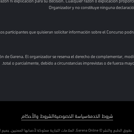
zón ni explicación para su decisión. Cualquier razón o explicación proporci
Organizador y no constituye ninguna declaración
os participantes que quisieran solicitar información sobre el Concurso podr
ción de Garena. El organizador se reserva el derecho de complementar, modif
total o parcialmente, debido a circunstancias imprevistas o de fuerza ma
شروط الخدمة
سياسة الخصوصية
الشروط والأحكام