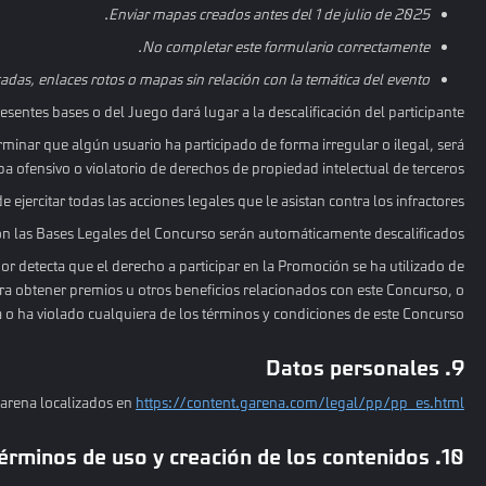
Enviar mapas creados antes del 1 de julio de 2025.
No completar este formulario correctamente.
adas, enlaces rotos o mapas sin relación con la temática del evento.
esentes bases o del Juego dará lugar a la descalificación del participante.
rminar que algún usuario ha participado de forma irregular o ilegal, será
a ofensivo o violatorio de derechos de propiedad intelectual de terceros.
jercitar todas las acciones legales que le asistan contra los infractores.
n las Bases Legales del Concurso serán automáticamente descalificados.
dor detecta que el derecho a participar en la Promoción se ha utilizado de
a obtener premios u otros beneficios relacionados con este Concurso, o
 o ha violado cualquiera de los términos y condiciones de este Concurso.
9. Datos personales
Garena localizados en
https://content.garena.com/legal/pp/pp_es.html
10. Propiedad intelectual y términos de uso y creación de los contenidos