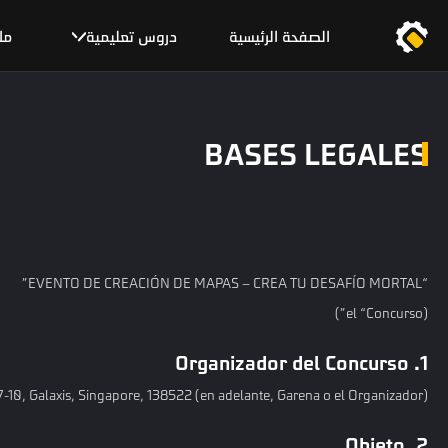
الصفحة الرئيسية
دروس تعليمية
مل
BASES LEGALES
“EVENTO DE CREACIÓN DE MAPAS – CREA TU DESAFÍO MORTAL”
(el “Concurso”)
1. Organizador del Concurso
7-10, Galaxis, Singapore, 138522 (en adelante, Garena o el Organizador).
2. Objeto