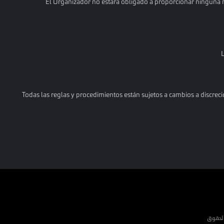
El Organizador no estará obligado a proporcionar ninguna ra
L
Todas las reglas y procedimientos están sujetos a cambios a discre
حقوق الطبع والنشر © Garena Online. العلامات التجارية مملوكة لأصحابها المعنيين. جميع الحقوق 