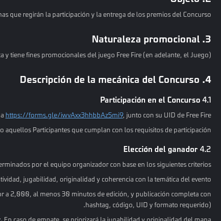
mas que regirán la participación y la entrega de los premios del Concurso.
3. Naturaleza promocional
a y tiene fines promocionales del juego Free Fire (en adelante, el Juego).
4. Descripción de la mecánica del Concurso
Participación en el Concurso
4.1
 a
https://forms.gle/iwvAxx3hhbbAz5mi9
, junto con su UID de Free Fire.
 aquellos Participantes que cumplan con los requisitos de participación.
Elección del ganador
4.2
rminados por el equipo organizador con base en los siguientes criterios:
ividad, jugabilidad, originalidad y coherencia con la temática del evento.
ior a 2,000, al menos 30 minutos de edición, y publicación completa con
hashtag, código, UID y formato requerido).
.
En caso de empate, se priorizará la jugabilidad y originalidad del mapa.