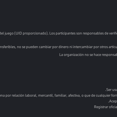
el juego (UID proporcionado). Los participantes son responsables de verific
sferibles, no se pueden cambiar por dinero ni intercambiar por otros artícul
La organización no se hace responsab
Ser us
na por relación laboral, mercantil, familiar, afectiva, o que de cualquier for
Acept
Registrar ofici