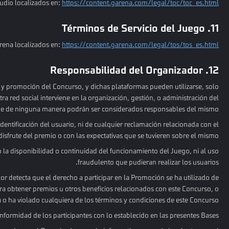
tudio localizados en:
https://content.garena.com/legal/toc/toc_es.html
11. Términos de Servicio del Juego
rena localizados en:
https://content.garena.com/legal/tos/tos_es.html
12. Responsabilidad del Organizador
 y promoción del Concurso, y dichas plataformas pueden utilizarse, solo
a red social interviene en la organización, gestión, o administración del
ue de ninguna manera podrán ser considerados responsables del mismo.
entificación del usuario, ni de cualquier reclamación relacionada con el
disfrute del premio o con las expectativas que se tuvieren sobre el mismo.
la disponibilidad o continuidad del funcionamiento del Juego, ni al uso
fraudulento que pudieran realizar los usuarios.
dor detecta que el derecho a participar en la Promoción se ha utilizado de
a obtener premios u otros beneficios relacionados con este Concurso, o
 o ha violado cualquiera de los términos y condiciones de este Concurso.
ormidad de los participantes con lo establecido en las presentes Bases.