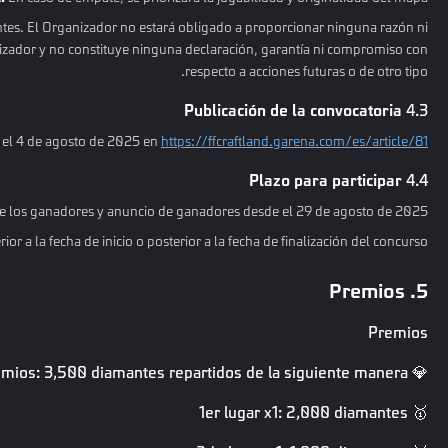
antes. El Organizador no estará obligado a proporcionar ninguna razón ni
anizador y no constituye ninguna declaración, garantía ni compromiso con
respecto a acciones futuras o de otro tipo.
Publicación de la convocatoria
4.3
 el 4 de agosto de 2025 en
https://ffcraftland.garena.com/es/article/81
Plazo para participar
4.4
 de los ganadores y anuncio de ganadores desde el 29 de agosto de 2025.
r a la fecha de inicio o posterior a la fecha de finalización del concurso.
5. Premios
Premios
💎 Bolsa total de premios: 3,500 diamantes repartidos de la siguiente manera:
🥇 1er lugar x1: 2,000 diamantes