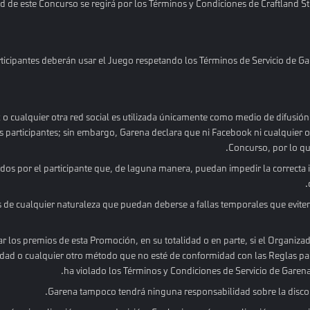
d de este Concurso se regirá por los Términos y Condiciones de Craftland S
ticipantes deberán usar el Juego respetando los Términos de Servicio de Ga
 cualquier otra red social es utilizada únicamente como medio de difusión
participantes; sin embargo, Garena declara que ni Facebook ni cualquier otr
Concurso, por lo q
os por el participante que, de laguna manera, puedan impedir la correcta id
de cualquier naturaleza que puedan deberse a fallas temporales que eviten 
ar los premios de esta Promoción, en su totalidad o en parte, si el Organiza
idad o cualquier otro método que no esté de conformidad con las Reglas par
ha violado los Términos y Condiciones de Servicio de Garena
Garena tampoco tendrá ninguna responsabilidad sobre la disconf